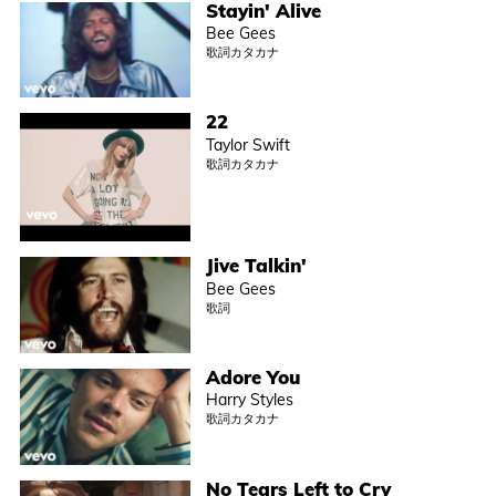
Stayin' Alive
Bee Gees
歌詞カタカナ
22
Taylor Swift
歌詞カタカナ
Jive Talkin'
Bee Gees
歌詞
Adore You
Harry Styles
歌詞カタカナ
No Tears Left to Cry