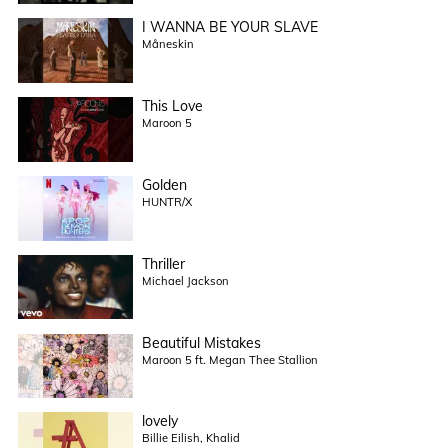
I WANNA BE YOUR SLAVE
Måneskin
This Love
Maroon 5
Golden
HUNTR/X
Thriller
Michael Jackson
Beautiful Mistakes
Maroon 5 ft. Megan Thee Stallion
lovely
Billie Eilish, Khalid