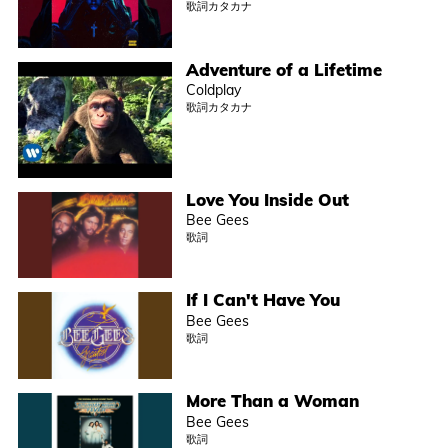
歌詞カタカナ
Adventure of a Lifetime
Coldplay
歌詞カタカナ
Love You Inside Out
Bee Gees
歌詞
If I Can't Have You
Bee Gees
歌詞
More Than a Woman
Bee Gees
歌詞