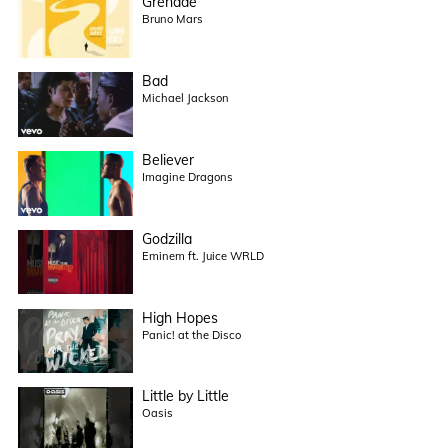
Grenade
Bruno Mars
Bad
Michael Jackson
Believer
Imagine Dragons
Godzilla
Eminem ft. Juice WRLD
High Hopes
Panic! at the Disco
Little by Little
Oasis