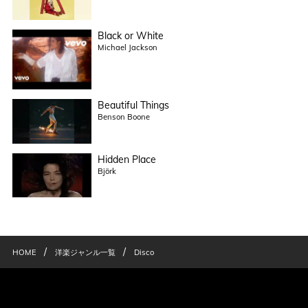
Black or White
Michael Jackson
Beautiful Things
Benson Boone
Hidden Place
Björk
/
/
HOME
洋楽ジャンル一覧
Disco