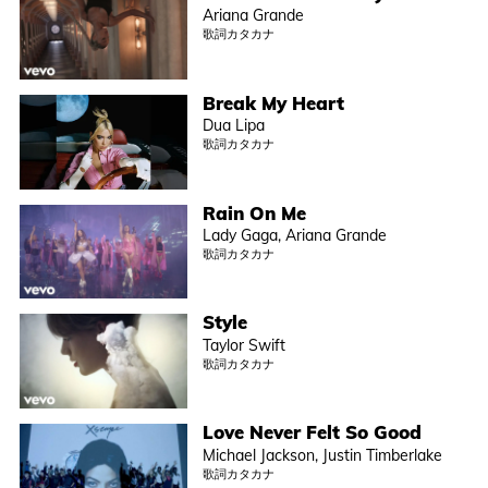
Ariana Grande
歌詞カタカナ
Break My Heart
Dua Lipa
歌詞カタカナ
Rain On Me
Lady Gaga, Ariana Grande
歌詞カタカナ
Style
Taylor Swift
歌詞カタカナ
Love Never Felt So Good
Michael Jackson, Justin Timberlake
歌詞カタカナ