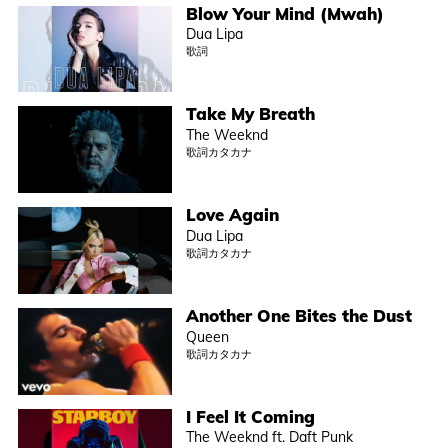
Blow Your Mind (Mwah)
Dua Lipa
歌詞
Take My Breath
The Weeknd
歌詞カタカナ
Love Again
Dua Lipa
歌詞カタカナ
Another One Bites the Dust
Queen
歌詞カタカナ
I Feel It Coming
The Weeknd ft. Daft Punk