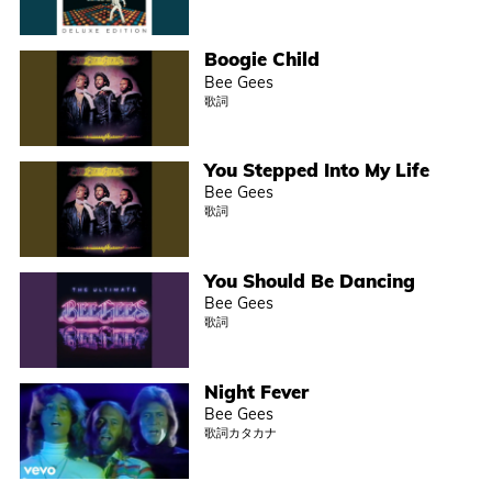
Boogie Child
Bee Gees
歌詞
You Stepped Into My Life
Bee Gees
歌詞
You Should Be Dancing
Bee Gees
歌詞
Night Fever
Bee Gees
歌詞カタカナ