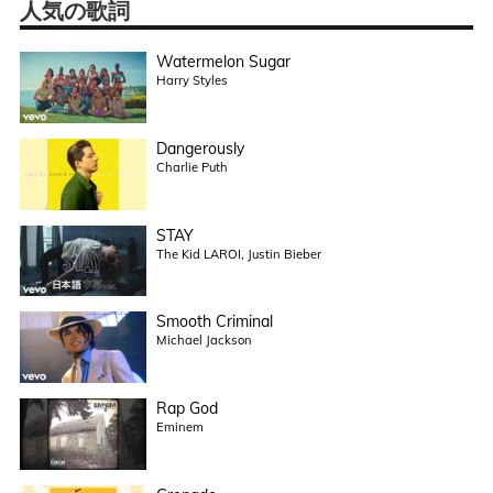
人気の歌詞
Watermelon Sugar
Harry Styles
Dangerously
Charlie Puth
STAY
The Kid LAROI, Justin Bieber
Smooth Criminal
Michael Jackson
Rap God
Eminem