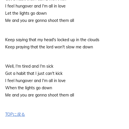
I feel hungover and I'm all in love
Let the lights go down
Me and you are gonna shoot them all
Keep saying that my head's locked up in the clouds
Keep praying that the lord won't slow me down
Well, I'm tired and I'm sick
Got a habit that I just can't kick
I feel hungover and I'm all in love
When the lights go down
Me and you are gonna shoot them all
TOPに戻る