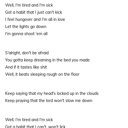
Well, I'm tired and I'm sick
Got a habit that I just can't kick
I feel hungover and I'm all in love
Let the lights go down
I'm gonna shoot 'em all
S'alright, don't be afraid
You gotta keep dreaming in the bed you made
And if it tastes like shit
Well, it beats sleeping rough on the floor
Keep saying that my head's locked up in the clouds
Keep praying that the lord won't slow me down
Well, I'm tired and I'm sick
Got a habit that I can't, won't lick