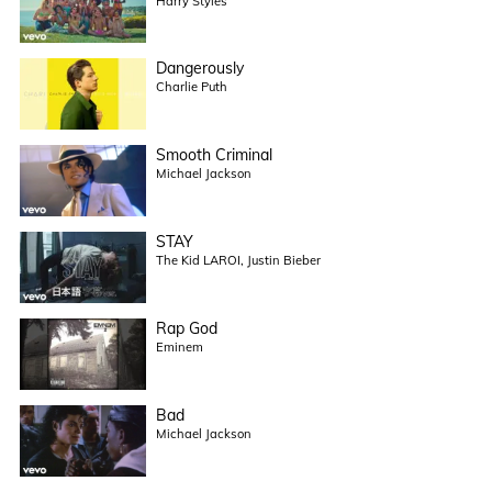
Harry Styles
Dangerously
Charlie Puth
Smooth Criminal
Michael Jackson
STAY
The Kid LAROI, Justin Bieber
Rap God
Eminem
Bad
Michael Jackson