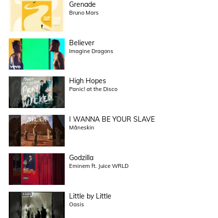
Grenade
Bruno Mars
Believer
Imagine Dragons
High Hopes
Panic! at the Disco
I WANNA BE YOUR SLAVE
Måneskin
Godzilla
Eminem ft. Juice WRLD
Little by Little
Oasis