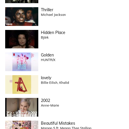
Thriller
Michael Jackson
Hidden Place
Björk
Golden
HUNTR/X
lovely
Billie Eilish, Khalid
2002
Anne-Marie
Beautiful Mistakes
Maroon 5 ft. Megan Thee Stallion