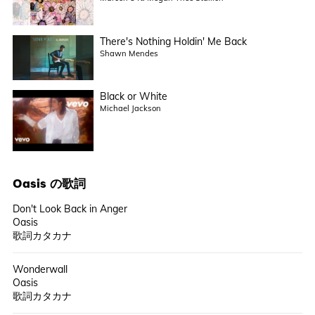
There's Nothing Holdin' Me Back
Shawn Mendes
Black or White
Michael Jackson
Oasis
の歌詞
Don't Look Back in Anger
Oasis
歌詞カタカナ
Wonderwall
Oasis
歌詞カタカナ