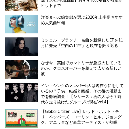
選【2025年最新版】おすすめの定番から最新
ヒットまで
洋楽まっぷ編集部が選ぶ2026年上半期おすす
め人気曲50選
ミシェル・ブランチ、名曲を新録したEPを11
月に発売「空白の14年」と現在を振り返る
なぜ今、英国でカントリーが急拡大している
のか。クロスオーバーを越えて広がる新しい
波
イン・シンクのメンバー5人は現在なにをして
いるの？子供、結婚と離婚、その後の活動ま
でを徹底調査！【シリーズ：あの人は今？時
代を走り抜けたグループの現在Vol.4】
【Global Citizen Live】レッド・ホット・チ
リ・ペッパーズ、ローリン・ヒル、ジョング
ク、アニッタなど豪華アーティストが熱唱