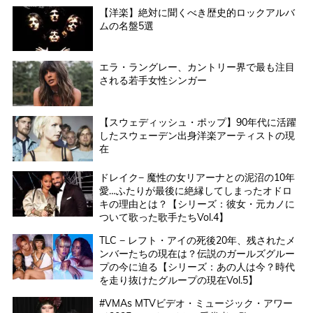
【洋楽】絶対に聞くべき歴史的ロックアルバ
ムの名盤5選
エラ・ラングレー、カントリー界で最も注目
される若手女性シンガー
【スウェディッシュ・ポップ】90年代に活躍
したスウェーデン出身洋楽アーティストの現
在
ドレイク− 魔性の女リアーナとの泥沼の10年
愛…ふたりが最後に絶縁してしまったオドロ
キの理由とは？【シリーズ：彼女・元カノに
ついて歌った歌手たちVol.4】
TLC − レフト・アイの死後20年、残されたメ
ンバーたちの現在は？伝説のガールズグルー
プの今に迫る【シリーズ：あの人は今？時代
を走り抜けたグループの現在Vol.5】
#VMAs MTVビデオ・ミュージック・アワー