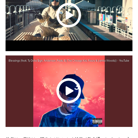
Blessings (feat. Ty Dolla $ign, Anderson .Paak, BJ The Chicago Kid, Raury & Jamila Woods)) - YouTube