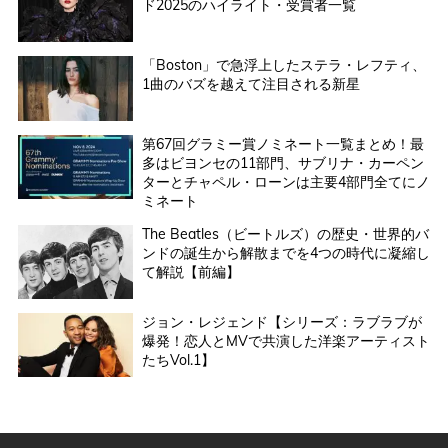
ド2025のハイライト・受賞者一覧
「Boston」で急浮上したステラ・レフティ、
1曲のバズを越えて注目される新星
第67回グラミー賞ノミネート一覧まとめ！最
多はビヨンセの11部門、サブリナ・カーペン
ターとチャペル・ローンは主要4部門全てにノ
ミネート
The Beatles（ビートルズ）の歴史・世界的バ
ンドの誕生から解散までを4つの時代に凝縮し
て解説【前編】
ジョン・レジェンド【シリーズ：ラブラブが
爆発！恋人とMVで共演した洋楽アーティスト
たちVol.1】