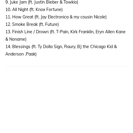
9. Juke Jam (ft. Justin Bieber & Towkio)
10. All Night (ft. Knox Fortune)
11. How Great (ft. Jay Electronica & my cousin Nicole)
12. Smoke Break (ft. Future)
13. Finish Line / Drown (ft. T-Pain, Kirk Franklin, Eryn Allen Kane
& Noname)
14. Blessings (ft. Ty Dolla Sign, Raury, BJ the Chicago Kid &
Anderson .Paak)