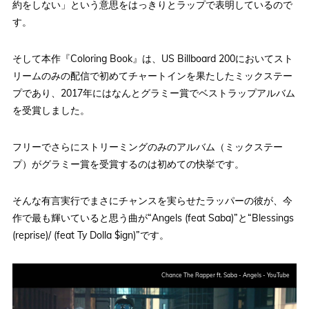
約をしない」という意思をはっきりとラップで表明しているので
す。
そして本作『Coloring Book』は、US Billboard 200においてスト
リームのみの配信で初めてチャートインを果たしたミックステー
プであり、2017年にはなんとグラミー賞でベストラップアルバム
を受賞しました。
フリーでさらにストリーミングのみのアルバム（ミックステー
プ）がグラミー賞を受賞するのは初めての快挙です。
そんな有言実行でまさにチャンスを実らせたラッパーの彼が、今
作で最も輝いていると思う曲が“Angels (feat Saba)”と“Blessings
(reprise)/ (feat Ty Dolla $ign)”です。
Chance The Rapper ft. Saba - Angels - YouTube