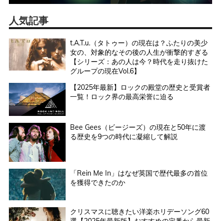
人気記事
t.A.T.u.（タトゥー）の現在は？ふたりの美少
女の、対象的なその後の人生が衝撃的すぎる
【シリーズ：あの人は今？時代を走り抜けた
グループの現在Vol.6】
【2025年最新】ロックの殿堂の歴史と受賞者
一覧！ロック界の最高栄誉に迫る
Bee Gees（ビージーズ）の現在と50年に渡
る歴史を9つの時代に凝縮して解説
「Rein Me In」はなぜ英国で歴代最多の首位
を獲得できたのか
クリスマスに聴きたい洋楽ホリデーソング60