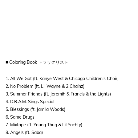
■ Coloring Book トラックリスト
1. All We Got (ft. Kanye West & Chicago Children's Choir)
2. No Problem (ft. Lil Wayne & 2 Chainz)
3. Summer Friends (ft. Jeremih & Francis & the Lights)
4. D.R.A.M. Sings Special
5. Blessings (ft. Jamila Woods)
6. Same Drugs
7. Mixtape (ft. Young Thug & Lil Yachty)
8. Angels (ft. Saba)