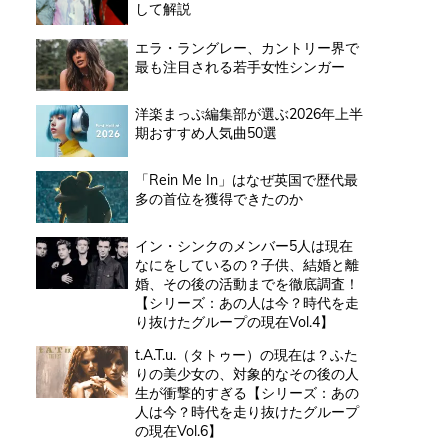
して解説
エラ・ラングレー、カントリー界で
最も注目される若手女性シンガー
洋楽まっぷ編集部が選ぶ2026年上半
期おすすめ人気曲50選
「Rein Me In」はなぜ英国で歴代最
多の首位を獲得できたのか
イン・シンクのメンバー5人は現在
なにをしているの？子供、結婚と離
婚、その後の活動までを徹底調査！
【シリーズ：あの人は今？時代を走
り抜けたグループの現在Vol.4】
t.A.T.u.（タトゥー）の現在は？ふた
りの美少女の、対象的なその後の人
生が衝撃的すぎる【シリーズ：あの
人は今？時代を走り抜けたグループ
の現在Vol.6】