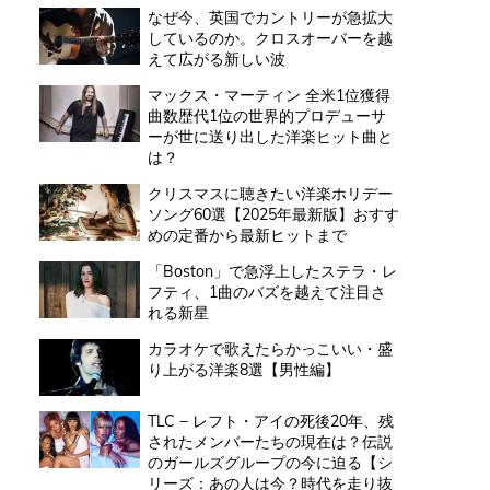
なぜ今、英国でカントリーが急拡大
しているのか。クロスオーバーを越
えて広がる新しい波
マックス・マーティン 全米1位獲得
曲数歴代1位の世界的プロデューサ
ーが世に送り出した洋楽ヒット曲と
は？
クリスマスに聴きたい洋楽ホリデー
ソング60選【2025年最新版】おすす
めの定番から最新ヒットまで
「Boston」で急浮上したステラ・レ
フティ、1曲のバズを越えて注目さ
れる新星
カラオケで歌えたらかっこいい・盛
り上がる洋楽8選【男性編】
TLC − レフト・アイの死後20年、残
されたメンバーたちの現在は？伝説
のガールズグループの今に迫る【シ
リーズ：あの人は今？時代を走り抜