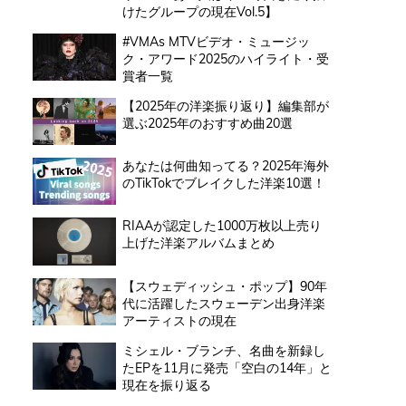
けたグループの現在Vol.5】
#VMAs MTVビデオ・ミュージッ
ク・アワード2025のハイライト・受
賞者一覧
【2025年の洋楽振り返り】編集部が
選ぶ2025年のおすすめ曲20選
あなたは何曲知ってる？2025年海外
のTikTokでブレイクした洋楽10選！
RIAAが認定した1000万枚以上売り
上げた洋楽アルバムまとめ
【スウェディッシュ・ポップ】90年
代に活躍したスウェーデン出身洋楽
アーティストの現在
ミシェル・ブランチ、名曲を新録し
たEPを11月に発売「空白の14年」と
現在を振り返る