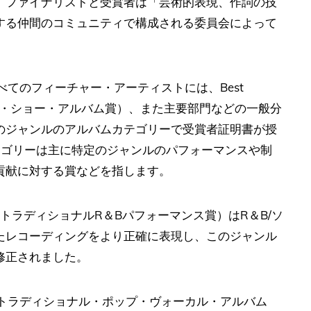
、ファイナリストと受賞者は「芸術的表現、作詞の技
する仲間のコミュニティで構成される委員会によって
べてのフィーチャー・アーティストには、Best
ミュージカル・ショー・アルバム賞）、また主要部門などの一般分
のジャンルのアルバムカテゴリーで受賞者証明書が授
テゴリーは主に特定のジャンルのパフォーマンスや制
貢献に対する賞などを指します。
ance（最優秀トラディショナルR＆Bパフォーマンス賞）はR＆B/ソ
たレコーディングをより正確に表現し、このジャンル
修正されました。
Album（最優秀トラディショナル・ポップ・ヴォーカル・アルバム