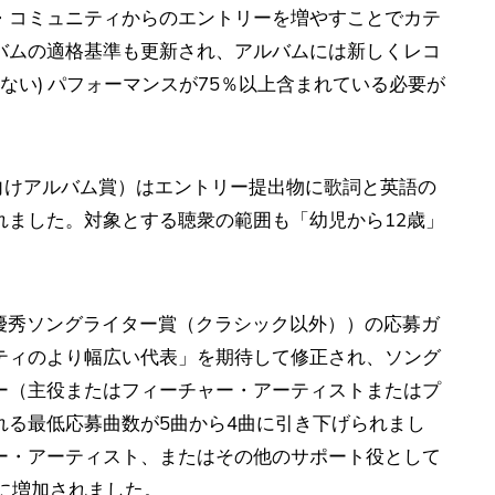
・コミュニティからのエントリーを増やすことでカテ
バムの適格基準も更新され、アルバムには新しくレコ
ない) パフォーマンスが75％以上含まれている必要が
m（最優秀子供向けアルバム賞）はエントリー提出物に歌詞と英語の
れました。対象とする聴衆の範囲も「幼児から12歳」
Classical（最優秀ソングライター賞（クラシック以外））の応募ガ
ティのより幅広い代表」を期待して修正され、ソング
ー（主役またはフィーチャー・アーティストまたはプ
れる最低応募曲数が5曲から4曲に引き下げられまし
ー・アーティスト、またはその他のサポート役として
に増加されました。