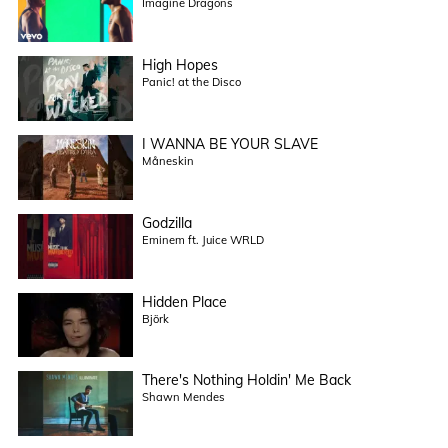
Imagine Dragons
High Hopes
Panic! at the Disco
I WANNA BE YOUR SLAVE
Måneskin
Godzilla
Eminem ft. Juice WRLD
Hidden Place
Björk
There's Nothing Holdin' Me Back
Shawn Mendes