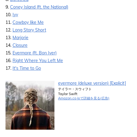
9.
Coney Island (ft. the National)
10.
Ivy
11.
Cowboy like Me
12.
Long Story Short
13.
Marjorie
14.
Closure
15.
Evermore (ft. Bon Iver)
16.
Right Where You Left Me
17.
It's Time to Go
evermore (deluxe version) [Explicit]
テイラー・スウィフト
Taylor Swift
Amazon.co.jpで詳細を見る(広告)