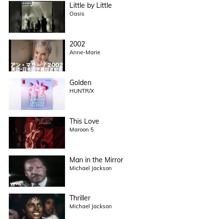
Little by Little
Oasis
2002
Anne-Marie
Golden
HUNTR/X
This Love
Maroon 5
Man in the Mirror
Michael Jackson
Thriller
Michael Jackson