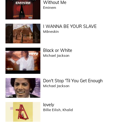
Without Me
Eminem
I WANNA BE YOUR SLAVE
Måneskin
Black or White
Michael Jackson
Don't Stop 'Til You Get Enough
Michael Jackson
lovely
Billie Eilish, Khalid