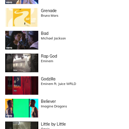
Grenade
Bruno Mars
Bad
Michael Jackson
Rap God
Eminem
Godzilla
Eminem ft. Juice WRLD
Believer
Imagine Dragons
Little by Little