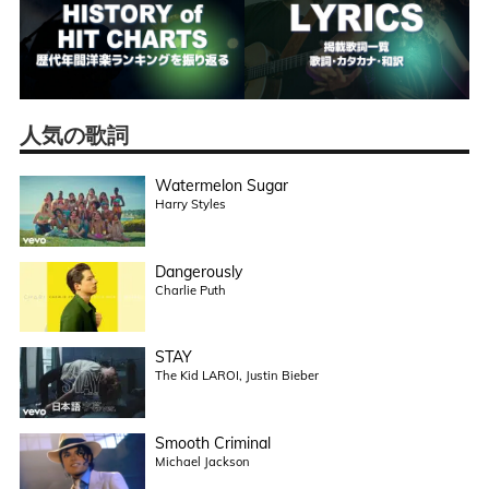
人気の歌詞
Watermelon Sugar
Harry Styles
Dangerously
Charlie Puth
STAY
The Kid LAROI, Justin Bieber
Smooth Criminal
Michael Jackson