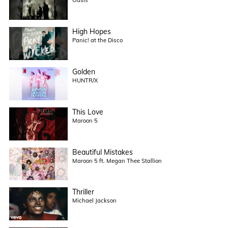
Oasis
High Hopes
Panic! at the Disco
Golden
HUNTR/X
This Love
Maroon 5
Beautiful Mistakes
Maroon 5 ft. Megan Thee Stallion
Thriller
Michael Jackson