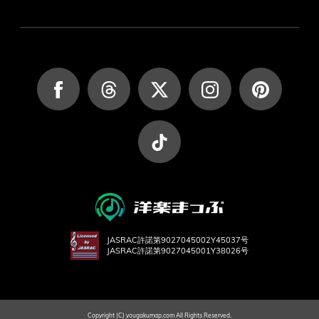
JASRAC許諾第9027045002Y45037号
JASRAC許諾第9027045001Y38026号
Copyright (C) yougakumap.com All Rights Reserved.