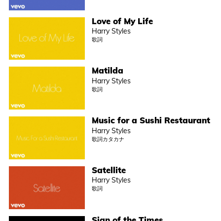
Love of My Life
Harry Styles
歌詞
Matilda
Harry Styles
歌詞
Music for a Sushi Restaurant
Harry Styles
歌詞カタカナ
Satellite
Harry Styles
歌詞
Sign of the Times