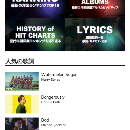
人気の歌詞
Watermelon Sugar
Harry Styles
Dangerously
Charlie Puth
Bad
Michael Jackson