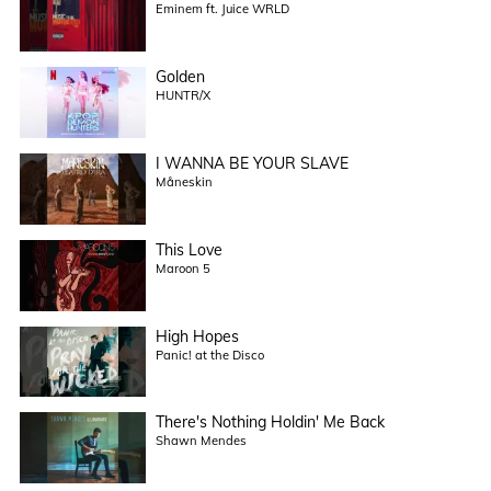
Eminem ft. Juice WRLD
Golden
HUNTR/X
I WANNA BE YOUR SLAVE
Måneskin
This Love
Maroon 5
High Hopes
Panic! at the Disco
There's Nothing Holdin' Me Back
Shawn Mendes