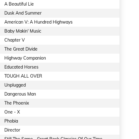
A Beautiful Lie
Dusk And Summer
American V: A Hundred Highways
Baby Makin' Music
Chapter V
The Great Divide
Highway Companion
Educated Horses
TOUGH ALL OVER
Unplugged
Dangerous Man
The Phoenix
One - X
Phobia
Director