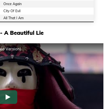
Once Again
City Of Evil
All That I Am
- A Beautiful Lie
eo Version)