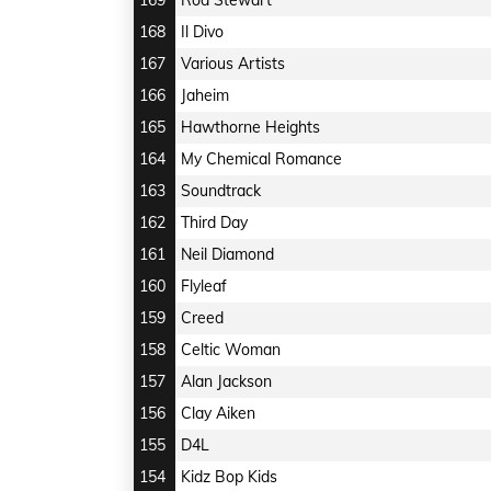
169
Rod Stewart
168
Il Divo
167
Various Artists
166
Jaheim
165
Hawthorne Heights
164
My Chemical Romance
163
Soundtrack
162
Third Day
161
Neil Diamond
160
Flyleaf
159
Creed
158
Celtic Woman
157
Alan Jackson
156
Clay Aiken
155
D4L
154
Kidz Bop Kids