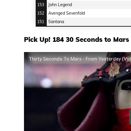
153
John Legend
152
Avenged Sevenfold
151
Santana
Pick Up! 184 30 Seconds to Mars 
Thirty Seconds To Mars - From Yesterday (Vid