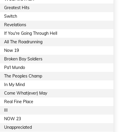
Greatest Hits
Switch
Revelations
If You're Going Through Hell
All The Roadrunning
Now 19
Broken Boy Soldiers
Pa'l Mundo
The Peoples Champ
In My Mind
Come What(ever) May
Real Fine Place
III
NOW 23
Unappreciated