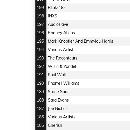
199
Blink-182
198
INXS
197
Audioslave
196
Rodney Atkins
195
Mark Knopfler And Emmylou Harris
194
Various Artists
193
The Raconteurs
192
Wisin & Yandel
191
Paul Wall
190
Pharrell Williams
189
Stone Sour
188
Sara Evans
187
Joe Nichols
186
Various Artists
185
Cherish