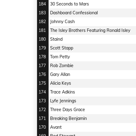
184
30 Seconds to Mars
183
Dashboard Confessional
182
Johnny Cash
181
The Isley Brothers Featuring Ronald Isley
180
Staind
179
Scott Stapp
178
Tom Petty
177
Rob Zombie
176
Gary Allan
175
Alicia Keys
174
Trace Adkins
173
Lyfe Jennings
172
Three Days Grace
171
Breaking Benjamin
170
Avant