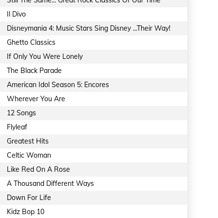
Still The Same... Great Rock Classics Of Our Time
Il Divo
Disneymania 4: Music Stars Sing Disney ...Their Way!
Ghetto Classics
If Only You Were Lonely
The Black Parade
American Idol Season 5: Encores
Wherever You Are
12 Songs
Flyleaf
Greatest Hits
Celtic Woman
Like Red On A Rose
A Thousand Different Ways
Down For Life
Kidz Bop 10