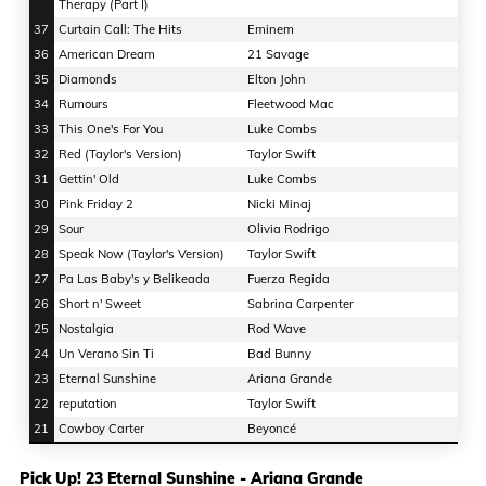
Therapy (Part I)
37
Curtain Call: The Hits
Eminem
36
American Dream
21 Savage
35
Diamonds
Elton John
34
Rumours
Fleetwood Mac
33
This One's For You
Luke Combs
32
Red (Taylor's Version)
Taylor Swift
31
Gettin' Old
Luke Combs
30
Pink Friday 2
Nicki Minaj
29
Sour
Olivia Rodrigo
28
Speak Now (Taylor's Version)
Taylor Swift
27
Pa Las Baby's y Belikeada
Fuerza Regida
26
Short n' Sweet
Sabrina Carpenter
25
Nostalgia
Rod Wave
24
Un Verano Sin Ti
Bad Bunny
23
Eternal Sunshine
Ariana Grande
22
reputation
Taylor Swift
21
Cowboy Carter
Beyoncé
Pick Up! 23 Eternal Sunshine - Ariana Grande