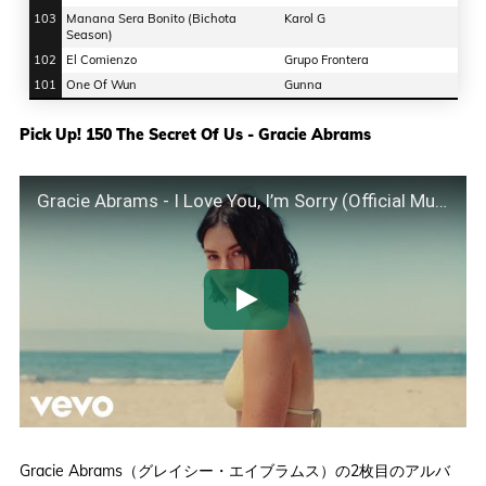
103
Manana Sera Bonito (Bichota
Karol G
Season)
102
El Comienzo
Grupo Frontera
101
One Of Wun
Gunna
Pick Up! 150 The Secret Of Us - Gracie Abrams
Gracie Abrams - I Love You, I’m Sorry (Official Music Video)
Gracie Abrams（グレイシー・エイブラムス）の2枚目のアルバ