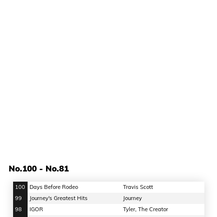
No.100 - No.81
100
Days Before Rodeo
Travis Scott
99
Journey's Greatest Hits
Journey
98
IGOR
Tyler, The Creator