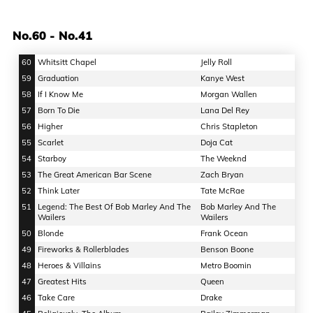
No.60 - No.41
60
Whitsitt Chapel
Jelly Roll
59
Graduation
Kanye West
58
If I Know Me
Morgan Wallen
57
Born To Die
Lana Del Rey
56
Higher
Chris Stapleton
55
Scarlet
Doja Cat
54
Starboy
The Weeknd
53
The Great American Bar Scene
Zach Bryan
52
Think Later
Tate McRae
51
Legend: The Best Of Bob Marley And The
Bob Marley And The
Wailers
Wailers
50
Blonde
Frank Ocean
49
Fireworks & Rollerblades
Benson Boone
48
Heroes & Villains
Metro Boomin
47
Greatest Hits
Queen
46
Take Care
Drake