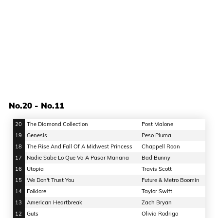
No.20 - No.11
20
The Diamond Collection
Post Malone
19
Genesis
Peso Pluma
18
The Rise And Fall Of A Midwest Princess
Chappell Roan
17
Nadie Sabe Lo Que Va A Pasar Manana
Bad Bunny
16
Utopia
Travis Scott
15
We Don't Trust You
Future & Metro Boomin
14
Folklore
Taylor Swift
13
American Heartbreak
Zach Bryan
12
Guts
Olivia Rodrigo