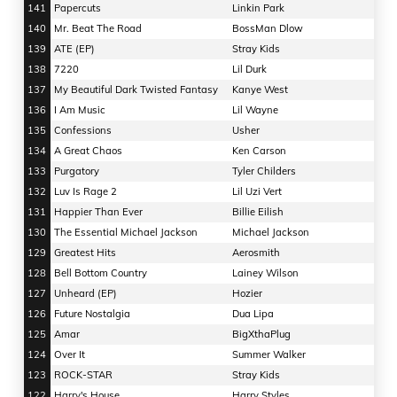
141
Papercuts
Linkin Park
140
Mr. Beat The Road
BossMan Dlow
139
ATE (EP)
Stray Kids
138
7220
Lil Durk
137
My Beautiful Dark Twisted Fantasy
Kanye West
136
I Am Music
Lil Wayne
135
Confessions
Usher
134
A Great Chaos
Ken Carson
133
Purgatory
Tyler Childers
132
Luv Is Rage 2
Lil Uzi Vert
131
Happier Than Ever
Billie Eilish
130
The Essential Michael Jackson
Michael Jackson
129
Greatest Hits
Aerosmith
128
Bell Bottom Country
Lainey Wilson
127
Unheard (EP)
Hozier
126
Future Nostalgia
Dua Lipa
125
Amar
BigXthaPlug
124
Over It
Summer Walker
123
ROCK-STAR
Stray Kids
122
Harry's House
Harry Styles