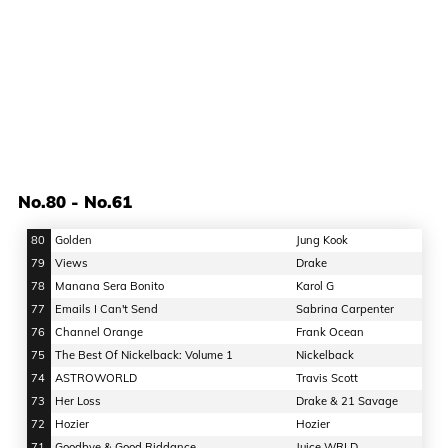
No.80 - No.61
80
Golden
Jung Kook
79
Views
Drake
78
Manana Sera Bonito
Karol G
77
Emails I Can't Send
Sabrina Carpenter
76
Channel Orange
Frank Ocean
75
The Best Of Nickelback: Volume 1
Nickelback
74
ASTROWORLD
Travis Scott
73
Her Loss
Drake & 21 Savage
72
Hozier
Hozier
71
Goodbye & Good Riddance
Juice WRLD