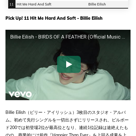
11
Hit Me Hard And Soft
Billie Eilish
Pick Up! 11 Hit Me Hard And Soft - Billie Eilish
Billie Eilish - BIRDS OF A FEATHER (Official Music Video)
Billie Eilish（ビリー・アイリッシュ）3枚目のスタジオ・アルバ
ム。初めて先行シングルを一切出さずにリリースされ、ビルボー
ド200では初登場2位が最高位となり、連続1位記録は途絶えたも
のの、商業的には前作『Happier Than Ever』を上回る成果を上