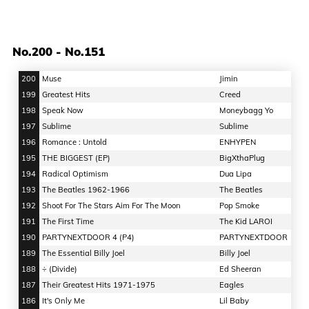
No.200 - No.151
200
Muse
Jimin
199
Greatest Hits
Creed
198
Speak Now
Moneybagg Yo
197
Sublime
Sublime
196
Romance : Untold
ENHYPEN
195
THE BIGGEST (EP)
BigXthaPlug
194
Radical Optimism
Dua Lipa
193
The Beatles 1962-1966
The Beatles
192
Shoot For The Stars Aim For The Moon
Pop Smoke
191
The First Time
The Kid LAROI
190
PARTYNEXTDOOR 4 (P4)
PARTYNEXTDOOR
189
The Essential Billy Joel
Billy Joel
188
÷ (Divide)
Ed Sheeran
187
Their Greatest Hits 1971-1975
Eagles
186
It's Only Me
Lil Baby