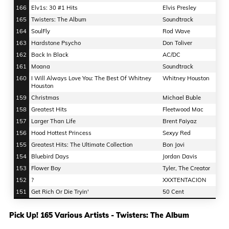
166
Elv1s: 30 #1 Hits
Elvis Presley
165
Twisters: The Album
Soundtrack
164
SoulFly
Rod Wave
163
Hardstone Psycho
Don Toliver
162
Back In Black
AC/DC
161
Moana
Soundtrack
160
I Will Always Love You: The Best Of Whitney
Whitney Houston
Houston
159
Christmas
Michael Buble
158
Greatest Hits
Fleetwood Mac
157
Larger Than Life
Brent Faiyaz
156
Hood Hottest Princess
Sexyy Red
155
Greatest Hits: The Ultimate Collection
Bon Jovi
154
Bluebird Days
Jordan Davis
153
Flower Boy
Tyler, The Creator
152
?
XXXTENTACION
151
Get Rich Or Die Tryin'
50 Cent
Pick Up! 165 Various Artists - Twisters: The Album