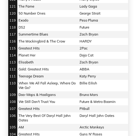
121
The Fame
Lady Gaga
120
50 Number Ones
George Strait
119
Exodo
Peso Pluma
118
DS2
Future
117
Summertime Blues
Zach Bryan
116
The Mockingbird & The Crow
HARDY
115
Greatest Hits
2Pac
114
Planet Her
Doja Cat
113
Elisabeth
Zach Bryan
112
Gold: Greatest Hits
ABBA
111
Teenage Dream
Katy Perry
110
When We All Fall Asleep, Where Do
Billie Eilish
We Go?
109
Doo-Wops & Hooligans
Bruno Mars
108
We Still Don't Trust You
Future & Metro Boomin
107
Greatest Hits
Pitbull
106
The Very Best Of Daryl Hall John
Daryl Hall John Oates
Oates
105
AM
Arctic Monkeys
104
Greatest Hits
Guns N' Roses