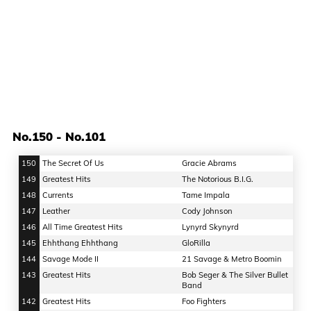
No.150 - No.101
150
The Secret Of Us
Gracie Abrams
149
Greatest Hits
The Notorious B.I.G.
148
Currents
Tame Impala
147
Leather
Cody Johnson
146
All Time Greatest Hits
Lynyrd Skynyrd
145
Ehhthang Ehhthang
GloRilla
144
Savage Mode II
21 Savage & Metro Boomin
143
Greatest Hits
Bob Seger & The Silver Bullet
Band
142
Greatest Hits
Foo Fighters