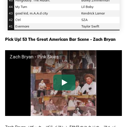
45
Religiously. The Album.
Bailey Zimmerman
44
My Turn
Lil Baby
43
good kid, m.A.A.d city
Kendrick Lamar
42
Ctrl
SZA
41
Evermore
Taylor Swift
Pick Up! 53 The Great American Bar Scene - Zach Bryan
Zach Bryan - Pink Skies