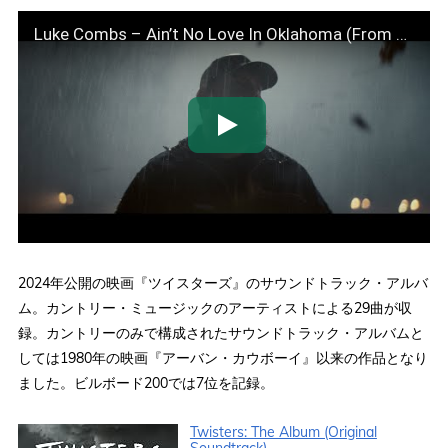
Luke Combs – Ain’t No Love In Oklahoma (From Twisters: The Album) [Official Music Video]
2024年公開の映画『ツイスターズ』のサウンドトラック・アルバ
ム。カントリー・ミュージックのアーティストによる29曲が収
録。カントリーのみで構成されたサウンドトラック・アルバムと
しては1980年の映画『アーバン・カウボーイ』以来の作品となり
ました。ビルボード200では7位を記録。
Twisters: The Album (Original
Soundtrack)