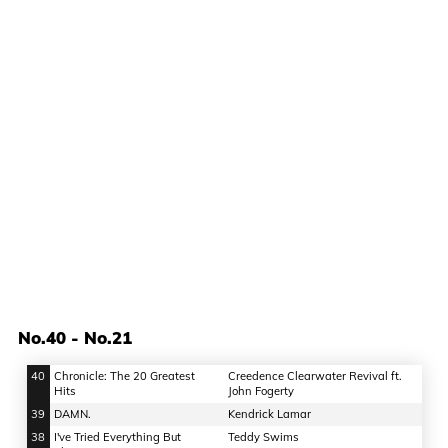
No.40 - No.21
40
Chronicle: The 20 Greatest
Creedence Clearwater Revival ft.
Hits
John Fogerty
39
DAMN.
Kendrick Lamar
38
I've Tried Everything But
Teddy Swims