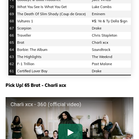
70
What You See Is What You Get
Luke Combs
69
The Death Of Slim Shady (Coup de Grace)
Eminem
68
Vultures 1
¥$: Ye & Ty Dolla $ign
67
Scorpion
Drake
66
Traveller
Chris Stapleton
65
Brat
Charli xcx
64
Barbie: The Album
Soundtrack
63
The Highlights
The Weeknd
62
F-1 Trillion
Post Malone
61
Certified Lover Boy
Drake
Pick Up! 65 Brat - Charli xcx
Charli xcx - 360 (official video)