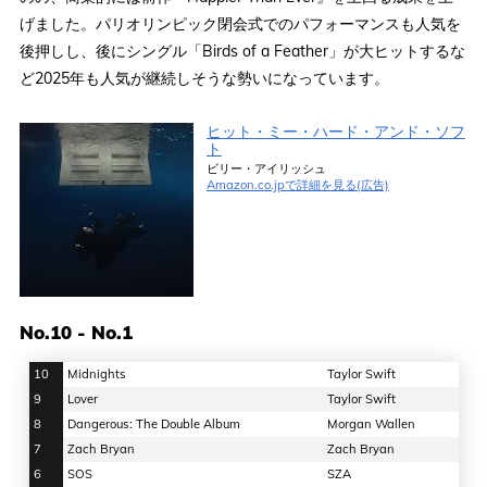
げました。パリオリンピック閉会式でのパフォーマンスも人気を
後押しし、後にシングル「Birds of a Feather」が大ヒットするな
ど2025年も人気が継続しそうな勢いになっています。
ヒット・ミー・ハード・アンド・ソフ
ト
ビリー・アイリッシュ
Amazon.co.jpで詳細を見る(広告)
No.10 - No.1
10
Midnights
Taylor Swift
9
Lover
Taylor Swift
8
Dangerous: The Double Album
Morgan Wallen
7
Zach Bryan
Zach Bryan
6
SOS
SZA