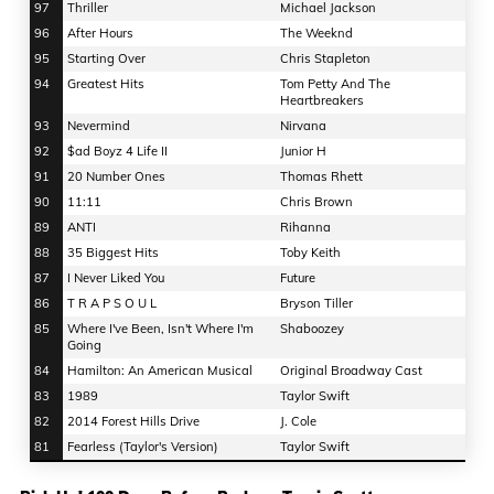
97
Thriller
Michael Jackson
96
After Hours
The Weeknd
95
Starting Over
Chris Stapleton
94
Greatest Hits
Tom Petty And The
Heartbreakers
93
Nevermind
Nirvana
92
$ad Boyz 4 Life II
Junior H
91
20 Number Ones
Thomas Rhett
90
11:11
Chris Brown
89
ANTI
Rihanna
88
35 Biggest Hits
Toby Keith
87
I Never Liked You
Future
86
T R A P S O U L
Bryson Tiller
85
Where I've Been, Isn't Where I'm
Shaboozey
Going
84
Hamilton: An American Musical
Original Broadway Cast
83
1989
Taylor Swift
82
2014 Forest Hills Drive
J. Cole
81
Fearless (Taylor's Version)
Taylor Swift