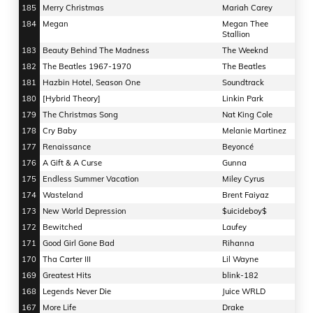
185
Merry Christmas
Mariah Carey
184
Megan
Megan Thee
Stallion
183
Beauty Behind The Madness
The Weeknd
182
The Beatles 1967-1970
The Beatles
181
Hazbin Hotel, Season One
Soundtrack
180
[Hybrid Theory]
Linkin Park
179
The Christmas Song
Nat King Cole
178
Cry Baby
Melanie Martinez
177
Renaissance
Beyoncé
176
A Gift & A Curse
Gunna
175
Endless Summer Vacation
Miley Cyrus
174
Wasteland
Brent Faiyaz
173
New World Depression
$uicideboy$
172
Bewitched
Laufey
171
Good Girl Gone Bad
Rihanna
170
Tha Carter III
Lil Wayne
169
Greatest Hits
blink-182
168
Legends Never Die
Juice WRLD
167
More Life
Drake