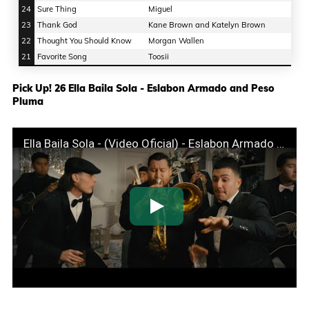
24
Sure Thing
Miguel
23
Thank God
Kane Brown and Katelyn Brown
22
Thought You Should Know
Morgan Wallen
21
Favorite Song
Toosii
Pick Up! 26 Ella Baila Sola - Eslabon Armado and Peso
Pluma
Ella Baila Sola - (Video Oficial) - Eslabon Armado y Peso Pluma - DEL Records 2023