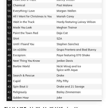
57
Chemical
Post Malone
56
Everything I Love
Morgan Wallen
55
All I Want for Christmas Is You
Mariah Carey
54
Wait in the Truck
Hardy featuring Lainey Wilson
53
Made You Look
Meghan Trainor
52
Paint the Town Red
Doja Cat
51
Shirt
SZA
50
Until I Found You
Stephen Sanchez
49
Un x100to
Grupo Frontera and Bad Bunny
48
Escapism
Raye featuring 070 Shake
47
Next Thing You Know
Jordan Davis
46
Barbie World
Nicki Minaj and Ice
Spice with Aqua
45
Search & Rescue
Drake
44
Cupid
Fifty Fifty
43
Spin Bout U
Drake and 21 Savage
42
Religiously
Bailey Zimmerman
41
Golden Hour
Jvke