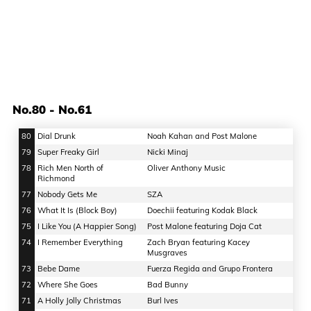
No.80 - No.61
80
Dial Drunk
Noah Kahan and Post Malone
79
Super Freaky Girl
Nicki Minaj
78
Rich Men North of
Oliver Anthony Music
Richmond
77
Nobody Gets Me
SZA
76
What It Is (Block Boy)
Doechii featuring Kodak Black
75
I Like You (A Happier Song)
Post Malone featuring Doja Cat
74
I Remember Everything
Zach Bryan featuring Kacey
Musgraves
73
Bebe Dame
Fuerza Regida and Grupo Frontera
72
Where She Goes
Bad Bunny
71
A Holly Jolly Christmas
Burl Ives