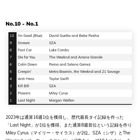
No.10 - No.1
10
I'm Good (Blue)
David Guetta and Bebe Rexha
9
Snooze
SZA
8
Fast Car
Luke Combs
7
Die for You
The Weeknd and Ariana Grande
6
Calm Down
Rema and Selena Gomez
5
Creepin'
Metro Boomin, the Weeknd and 21 Savage
4
Anti-Hero
Taylor Swift
3
Kill Bill
SZA
2
Flowers
Miley Cyrus
1
Last Night
Morgan Wallen
2023年は通算16週1位を獲得し、歴代最長タイ記録を作った
「Last Night」が1位を獲得。また通算8週首位という記録を作り
Miley Cyrus（マイリー・サイラス）が2位。SZA（シザ）とThe