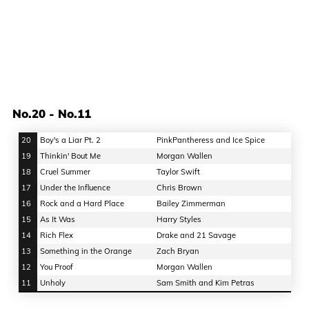
No.20 - No.11
20
Boy's a Liar Pt. 2
PinkPantheress and Ice Spice
19
Thinkin' Bout Me
Morgan Wallen
18
Cruel Summer
Taylor Swift
17
Under the Influence
Chris Brown
16
Rock and a Hard Place
Bailey Zimmerman
15
As It Was
Harry Styles
14
Rich Flex
Drake and 21 Savage
13
Something in the Orange
Zach Bryan
12
You Proof
Morgan Wallen
11
Unholy
Sam Smith and Kim Petras