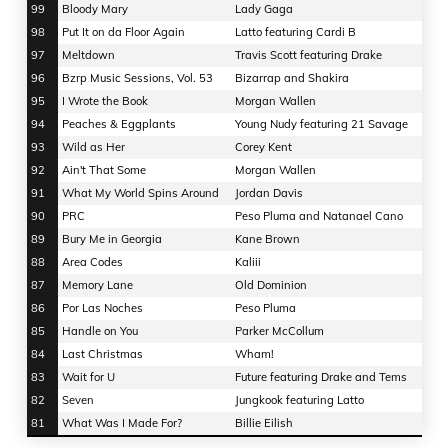
99
Bloody Mary
Lady Gaga
98
Put It on da Floor Again
Latto featuring Cardi B
97
Meltdown
Travis Scott featuring Drake
96
Bzrp Music Sessions, Vol. 53
Bizarrap and Shakira
95
I Wrote the Book
Morgan Wallen
94
Peaches & Eggplants
Young Nudy featuring 21 Savage
93
Wild as Her
Corey Kent
92
Ain't That Some
Morgan Wallen
91
What My World Spins Around
Jordan Davis
90
PRC
Peso Pluma and Natanael Cano
89
Bury Me in Georgia
Kane Brown
88
Area Codes
Kaliii
87
Memory Lane
Old Dominion
86
Por Las Noches
Peso Pluma
85
Handle on You
Parker McCollum
84
Last Christmas
Wham!
83
Wait for U
Future featuring Drake and Tems
82
Seven
Jungkook featuring Latto
81
What Was I Made For?
Billie Eilish