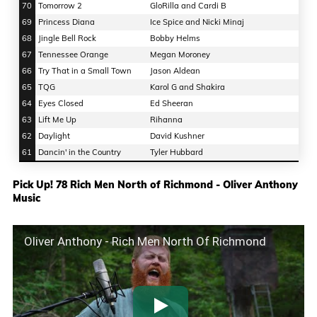
70
Tomorrow 2
GloRilla and Cardi B
69
Princess Diana
Ice Spice and Nicki Minaj
68
Jingle Bell Rock
Bobby Helms
67
Tennessee Orange
Megan Moroney
66
Try That in a Small Town
Jason Aldean
65
TQG
Karol G and Shakira
64
Eyes Closed
Ed Sheeran
63
Lift Me Up
Rihanna
62
Daylight
David Kushner
61
Dancin' in the Country
Tyler Hubbard
Pick Up! 78 Rich Men North of Richmond - Oliver Anthony
Music
Oliver Anthony - Rich Men North Of Richmond