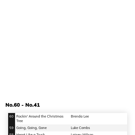
No.60 - No.41
60
Rockin' Around the Christmas
Brenda Lee
Tree
59
Going, Going, Gone
Luke Combs
58
Heart Like a Truck
Lainey Wilson