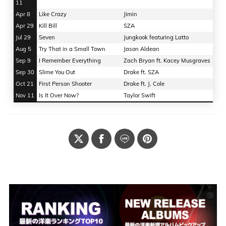
11
Apr 8
Like Crazy
Jimin
Apr 29
Kill Bill
SZA
Jul 29
Seven
Jungkook featuring Latto
Aug 5
Try That in a Small Town
Jason Aldean
Sep 9
I Remember Everything
Zach Bryan ft. Kacey Musgraves
Sep 30
Slime You Out
Drake ft. SZA
Oct 21
First Person Shooter
Drake ft. J. Cole
Nov 11
Is It Over Now?
Taylor Swift