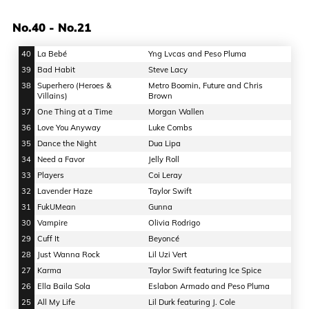
No.40 - No.21
40
La Bebé
Yng Lvcas and Peso Pluma
39
Bad Habit
Steve Lacy
38
Superhero (Heroes &
Metro Boomin, Future and Chris
Villains)
Brown
37
One Thing at a Time
Morgan Wallen
36
Love You Anyway
Luke Combs
35
Dance the Night
Dua Lipa
34
Need a Favor
Jelly Roll
33
Players
Coi Leray
32
Lavender Haze
Taylor Swift
31
FukUMean
Gunna
30
Vampire
Olivia Rodrigo
29
Cuff It
Beyoncé
28
Just Wanna Rock
Lil Uzi Vert
27
Karma
Taylor Swift featuring Ice Spice
26
Ella Baila Sola
Eslabon Armado and Peso Pluma
25
All My Life
Lil Durk featuring J. Cole