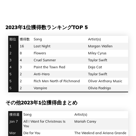
2023年1位獲得数ランキングTOP 5
順位
獲得数
Song
Artist(s)
1
16
Last Night
Morgan Wallen
2
8
Flowers
Miley Cyrus
3
4
Cruel Summer
Taylor Swift
4
3
Paint the Town Red
Doja Cat
5
2
Anti-Hero
Taylor Swift
5
2
Rich Men North of Richmond
Oliver Anthony Music
5
2
Vampire
Olivia Rodrigo
その他2023年1位獲得曲まとめ
獲得週
Song
Artist(s)
Jan 7
All I Want for Christmas Is
Mariah Carey
You
Mar
Die for You
The Weeknd and Ariana Grande