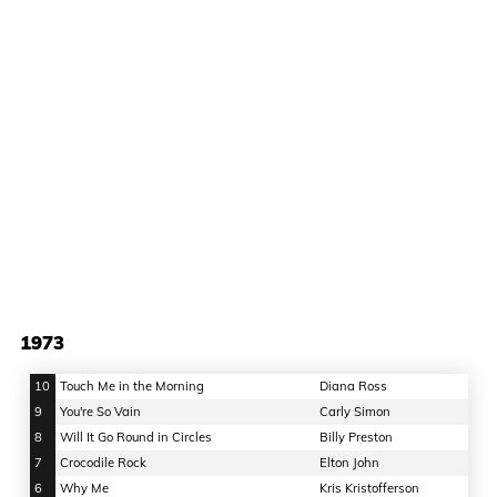
1973
10
Touch Me in the Morning
Diana Ross
9
You're So Vain
Carly Simon
8
Will It Go Round in Circles
Billy Preston
7
Crocodile Rock
Elton John
6
Why Me
Kris Kristofferson