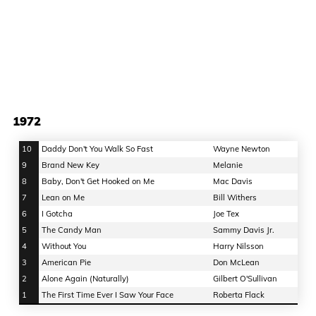
1972
10
Daddy Don't You Walk So Fast
Wayne Newton
9
Brand New Key
Melanie
8
Baby, Don't Get Hooked on Me
Mac Davis
7
Lean on Me
Bill Withers
6
I Gotcha
Joe Tex
5
The Candy Man
Sammy Davis Jr.
4
Without You
Harry Nilsson
3
American Pie
Don McLean
2
Alone Again (Naturally)
Gilbert O'Sullivan
1
The First Time Ever I Saw Your Face
Roberta Flack