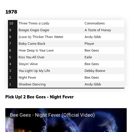
1978
10
Three Times a Lady
Commodores
9
Boogie Oogie Oogie
A Taste of Honey
8
(Love Is) Thicker Than Water
Andy Gibb
7
Baby Come Back
Player
6
How Deep Is Your Love
Bee Gees
5
Kiss You All Over
Exile
4
Stayin' Alive
Bee Gees
3
You Light Up My Life
Debby Boone
2
Night Fever
Bee Gees
1
Shadow Dancing
Andy Gibb
Pick Up! 2 Bee Gees - Night Fever
Bee Gees - Night Fever (Official Video)