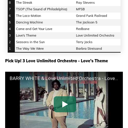
8
The Streak
Ray Stevens
7
TSOP (The Sound of Philadelphia)
MFSB
6
The Loco-Motion
Grand Funk Railroad
5
Dancing Machine
The Jackson 5
4
Come and Get Your Love
Redbone
3
Love's Theme
Love Unlimited Orchestra
2
Seasons in the Sun
Terry Jacks
1
The Way We Were
Barbra Streisand
Pick Up! 3 Love Unlimited Orchestra - Love's Theme
BARRY WHITE & Love Unlimited Orchestra - Love's Theme