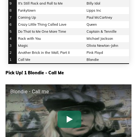
9
It's Still Rock and Roll to Me
Billy Idol
8
Funkytown
Lipps Inc
7
Coming Up
Paul McCartney
6
Crazy Little Thing Called Love
Queen
5
Do That to Me One More Time
Captain & Tennille
4
Rock with You
Michael Jackson
3
Magic
Olivia Newton-John
2
Another Brick in the Wall, Part II
Pink Floyd
1
Call Me
Blondie
Pick Up! 1 Blondie - Call Me
Blondie - Call me