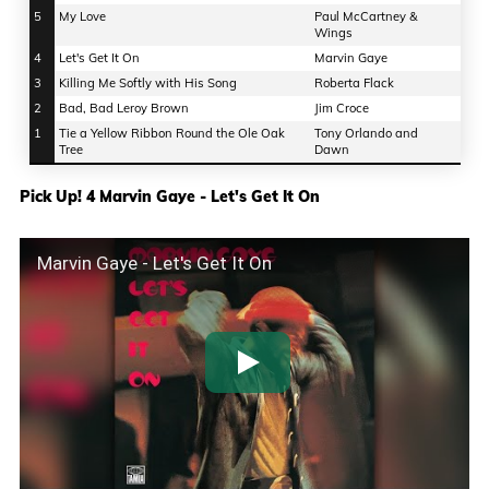
5
My Love
Paul McCartney &
Wings
4
Let's Get It On
Marvin Gaye
3
Killing Me Softly with His Song
Roberta Flack
2
Bad, Bad Leroy Brown
Jim Croce
1
Tie a Yellow Ribbon Round the Ole Oak
Tony Orlando and
Tree
Dawn
Pick Up! 4 Marvin Gaye - Let's Get It On
Marvin Gaye - Let's Get It On