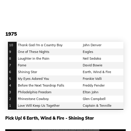
1975
10
Thank God I'm a Country Boy
John Denver
9
One of These Nights
Eagles
8
Laughter in the Rain
Neil Sedaka
7
Fame
David Bowie
6
Shining Star
Earth, Wind & Fire
5
My Eyes Adored You
Frankie Valli
4
Before the Next Teardrop Falls
Freddy Fender
3
Philadelphia Freedom
Elton John
2
Rhinestone Cowboy
Glen Campbell
1
Love Will Keep Us Together
Captain & Tennille
Pick Up! 6 Earth, Wind & Fire - Shining Star