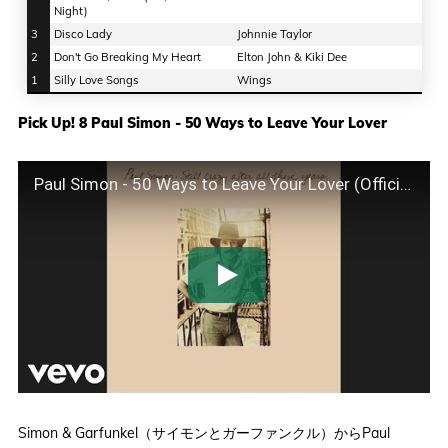
Night)
3
Disco Lady
Johnnie Taylor
2
Don't Go Breaking My Heart
Elton John & Kiki Dee
1
Silly Love Songs
Wings
Pick Up! 8 Paul Simon - 50 Ways to Leave Your Lover
Paul Simon - 50 Ways to Leave Your Lover (Official Audio)
Simon & Garfunkel（サイモンとガーファンクル）からPaul