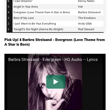
6
I Like Dreamin'
Kenny Nolan
5
Angel in Your Arms
Hot
4
Evergreen (Love Theme from A Star Is Born)
Barbra Streisand
3
Best of My Love
The Emotions
2
I Just Want to Be Your Everything
Andy Gibb
1
Tonight's the Night (Gonna Be Alright)
Rod Stewart
Pick Up! 4 Barbra Streisand - Evergreen (Love Theme from
A Star Is Born)
Barbra Streisand - Evergreen - HQ Audio -- Lyrics