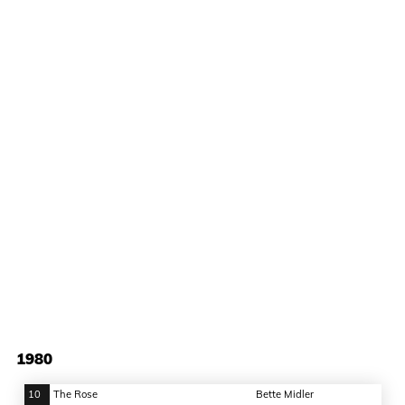
1980
10
The Rose
Bette Midler