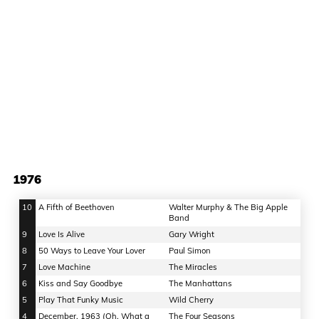
1976
10
A Fifth of Beethoven
Walter Murphy & The Big Apple
Band
9
Love Is Alive
Gary Wright
8
50 Ways to Leave Your Lover
Paul Simon
7
Love Machine
The Miracles
6
Kiss and Say Goodbye
The Manhattans
5
Play That Funky Music
Wild Cherry
4
December, 1963 (Oh, What a
The Four Seasons