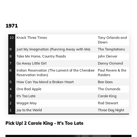
1971
10
Knock Three Times
Tony Orlando and
Dawn
9
Just My Imagination (Running Away with Me)
The Temptations
8
Take Me Home, Country Roads
John Denver
7
Go Away Little Girl
Donny Osmond
6
Indian Reservation (The Lament of the Cherokee
Paul Revere & the
Reservation Indian)
Raiders
5
How Can You Mend a Broken Heart
Bee Gees
4
One Bad Apple
The Osmonds
3
It's Too Late
Carole King
2
Maggie May
Rod Stewart
1
Joy to the World
Three Dog Night
Pick Up! 2 Carole King - It's Too Late