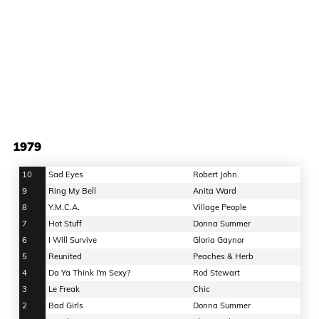
1979
10
Sad Eyes
Robert John
9
Ring My Bell
Anita Ward
8
Y.M.C.A.
Village People
7
Hot Stuff
Donna Summer
6
I Will Survive
Gloria Gaynor
5
Reunited
Peaches & Herb
4
Da Ya Think I'm Sexy?
Rod Stewart
3
Le Freak
Chic
2
Bad Girls
Donna Summer