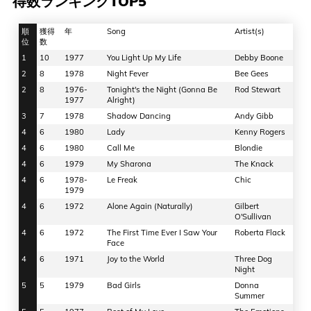
得数ランキングTOP5
順
獲得
年
Song
Artist(s)
位
数
1
10
1977
You Light Up My Life
Debby Boone
2
8
1978
Night Fever
Bee Gees
2
8
1976-
Tonight's the Night (Gonna Be
Rod Stewart
1977
Alright)
3
7
1978
Shadow Dancing
Andy Gibb
4
6
1980
Lady
Kenny Rogers
4
6
1980
Call Me
Blondie
4
6
1979
My Sharona
The Knack
4
6
1978-
Le Freak
Chic
1979
4
6
1972
Alone Again (Naturally)
Gilbert
O'Sullivan
4
6
1972
The First Time Ever I Saw Your
Roberta Flack
Face
4
6
1971
Joy to the World
Three Dog
Night
5
5
1979
Bad Girls
Donna
Summer