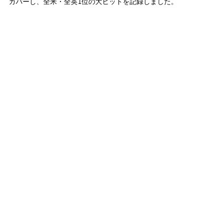
カバーし、全米・全英1位の大ヒットを記録しました。