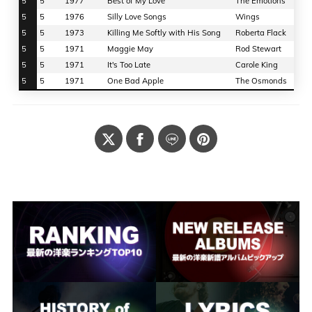
5
5
1977
Best of My Love
The Emotions
5
5
1976
Silly Love Songs
Wings
5
5
1973
Killing Me Softly with His Song
Roberta Flack
5
5
1971
Maggie May
Rod Stewart
5
5
1971
It's Too Late
Carole King
5
5
1971
One Bad Apple
The Osmonds