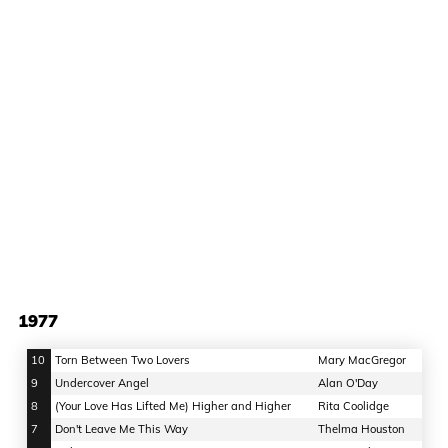
1977
10
Torn Between Two Lovers
Mary MacGregor
9
Undercover Angel
Alan O'Day
8
(Your Love Has Lifted Me) Higher and Higher
Rita Coolidge
7
Don't Leave Me This Way
Thelma Houston