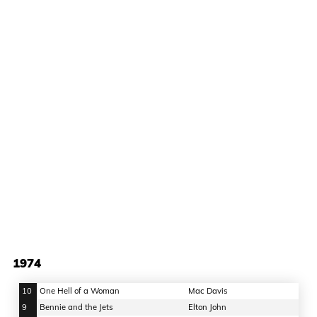
1974
10
One Hell of a Woman
Mac Davis
9
Bennie and the Jets
Elton John