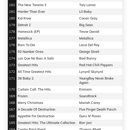
182
The New Toronto 3
Tory Lanez
181
Harder Than Ever
Lil Baby
180
Kid Krow
Conan Gray
179
Detroit 2
Big Sean
178
Homesick (EP)
Trevor Daniel
177
Metallica
Metallica
176
Born To Die
Lana Del Rey
175
50 Number Ones
George Strait
174
Las Que No Iban A Salir
Bad Bunny
173
Greatest Hits
Red Hot Chili Peppers
172
All Time Greatest Hits
Lynyrd Skynyrd
171
38 Baby 2
YoungBoy Never Broke
Again
170
Curtain Call: The Hits
Eminem
169
Frozen
Soundtrack
168
Merry Christmas
Mariah Carey
167
A Decade Of Destruction
Five Finger Death Punch
166
Appetite For Destruction
Guns N' Roses
165
Greatest Hits: The Ultimate Collection
Bon Jovi
164
Center Point Road
Thomas Rhett