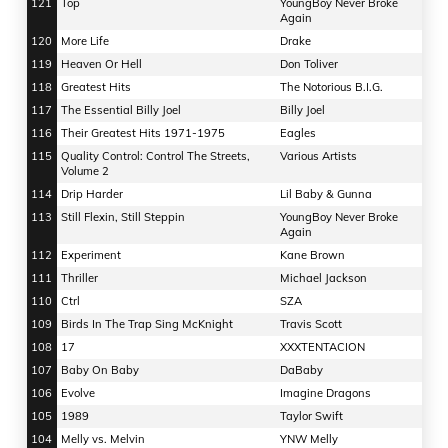
121
Top
YoungBoy Never Broke
Again
120
More Life
Drake
119
Heaven Or Hell
Don Toliver
118
Greatest Hits
The Notorious B.I.G.
117
The Essential Billy Joel
Billy Joel
116
Their Greatest Hits 1971-1975
Eagles
115
Quality Control: Control The Streets,
Various Artists
Volume 2
114
Drip Harder
Lil Baby & Gunna
113
Still Flexin, Still Steppin
YoungBoy Never Broke
Again
112
Experiment
Kane Brown
111
Thriller
Michael Jackson
110
Ctrl
SZA
109
Birds In The Trap Sing McKnight
Travis Scott
108
17
XXXTENTACION
107
Baby On Baby
DaBaby
106
Evolve
Imagine Dragons
105
1989
Taylor Swift
104
Melly vs. Melvin
YNW Melly