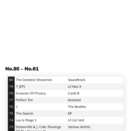
No.80 - No.61
80
The Greatest Showman
Soundtrack
79
7 (EP)
Lil Nas X
78
Invasion Of Privacy
Cardi B
77
Perfect Ten
Mustard
76
1
The Beatles
75
The Search
NF
74
Luv Is Rage 2
Lil Uzi Vert
73
Dreamville & J. Cole: Revenge
Various Artists