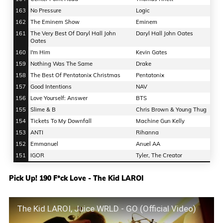
163
No Pressure
Logic
162
The Eminem Show
Eminem
161
The Very Best Of Daryl Hall John
Daryl Hall John Oates
Oates
160
I'm Him
Kevin Gates
159
Nothing Was The Same
Drake
158
The Best Of Pentatonix Christmas
Pentatonix
157
Good Intentions
NAV
156
Love Yourself: Answer
BTS
155
Slime & B
Chris Brown & Young Thug
154
Tickets To My Downfall
Machine Gun Kelly
153
ANTI
Rihanna
152
Emmanuel
Anuel AA
151
IGOR
Tyler, The Creator
Pick Up! 190 F*ck Love - The Kid LAROI
The Kid LAROI, Juice WRLD - GO (Official Video)