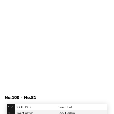
No.100 - No.81
100
SOUTHSIDE
Sam Hunt
99
Sweet Action
Jack Harlow