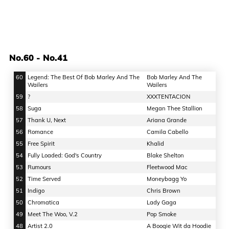
No.60 - No.41
60
Legend: The Best Of Bob Marley And The
Bob Marley And The
Wailers
Wailers
59
?
XXXTENTACION
58
Suga
Megan Thee Stallion
57
Thank U, Next
Ariana Grande
56
Romance
Camila Cabello
55
Free Spirit
Khalid
54
Fully Loaded: God's Country
Blake Shelton
53
Rumours
Fleetwood Mac
52
Time Served
Moneybagg Yo
51
Indigo
Chris Brown
50
Chromatica
Lady Gaga
49
Meet The Woo, V.2
Pop Smoke
48
Artist 2.0
A Boogie Wit da Hoodie