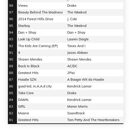
98
Views
Drake
97
Beauty Behind The Madness
The Weeknd
96
2014 Forest Hills Drive
J. Cole
95
Starboy
The Weeknd
94
Dan + Shay
Dan + Shay
93
Look Up Child
Lauren Daigle
92
The Kids Are Coming (EP)
Tones And I
91
9
Jason Aldean
90
Shawn Mendes
Shawn Mendes
89
Back In Black
AC/DC
88
Greatest Hits
2Pac
87
Hoodie SZN
A Boogie Wit da Hoodie
86
good kid, m.A.A.d city
Kendrick Lamar
85
Take Care
Drake
84
DAMN.
Kendrick Lamar
83
GIRL
Maren Morris
82
Moana
Soundtrack
81
Greatest Hits
Tom Petty And The Heartbreakers