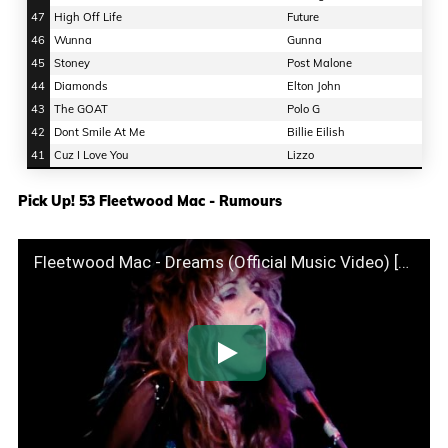
47
High Off Life
Future
46
Wunna
Gunna
45
Stoney
Post Malone
44
Diamonds
Elton John
43
The GOAT
Polo G
42
Dont Smile At Me
Billie Eilish
41
Cuz I Love You
Lizzo
Pick Up! 53 Fleetwood Mac - Rumours
Fleetwood Mac - Dreams (Official Music Video) [4K Remaster]