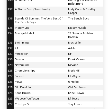
138
Greatest Hits
Bob Seger & The Silver
Bullet Band
137
A Star Is Born (Soundtrack)
Lady Gaga & Bradley
Cooper
136
Sounds Of Summer: The Very Best Of
The Beach Boys
The Beach Boys
135
Victory Lap
Nipsey Hussle
134
Savage Mode II
21 Savage & Metro
Boomin
133
Swimming
Mac Miller
132
21
Adele
131
Perception
NF
130
Blonde
Frank Ocean
129
Nevermind
Nirvana
128
Championships
Meek Mill
127
Funeral
Lil Wayne
126
PTSD
G Herbo
125
Old Dominion
Old Dominion
124
Kane Brown
Kane Brown
123
We Love You Tecca
Lil Tecca
122
Chixtape 5
Tory Lanez