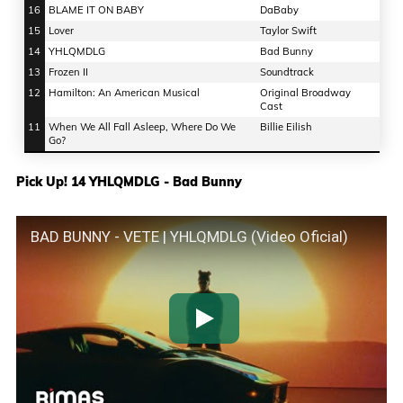
16
BLAME IT ON BABY
DaBaby
15
Lover
Taylor Swift
14
YHLQMDLG
Bad Bunny
13
Frozen II
Soundtrack
12
Hamilton: An American Musical
Original Broadway
Cast
11
When We All Fall Asleep, Where Do We
Billie Eilish
Go?
Pick Up! 14 YHLQMDLG - Bad Bunny
BAD BUNNY - VETE | YHLQMDLG (Video Oficial)