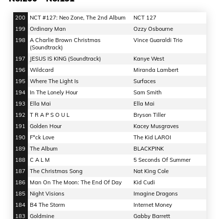
200
NCT #127: Neo Zone, The 2nd Album
NCT 127
199
Ordinary Man
Ozzy Osbourne
198
A Charlie Brown Christmas
Vince Guaraldi Trio
(Soundtrack)
197
JESUS IS KING (Soundtrack)
Kanye West
196
Wildcard
Miranda Lambert
195
Where The Light Is
Surfaces
194
In The Lonely Hour
Sam Smith
193
Ella Mai
Ella Mai
192
T R A P S O U L
Bryson Tiller
191
Golden Hour
Kacey Musgraves
190
F*ck Love
The Kid LAROI
189
The Album
BLACKPINK
188
C A L M
5 Seconds Of Summer
187
The Christmas Song
Nat King Cole
186
Man On The Moon: The End Of Day
Kid Cudi
185
Night Visions
Imagine Dragons
184
B4 The Storm
Internet Money
183
Goldmine
Gabby Barrett