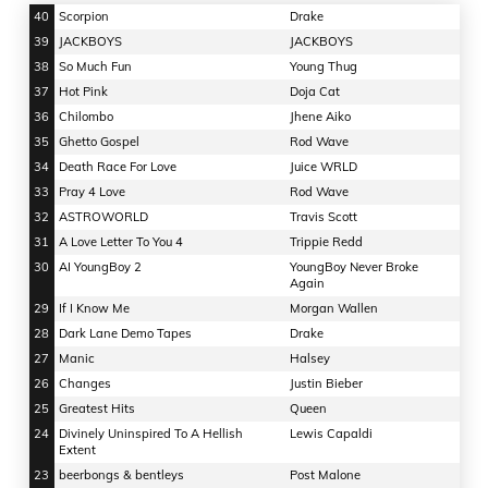
40
Scorpion
Drake
39
JACKBOYS
JACKBOYS
38
So Much Fun
Young Thug
37
Hot Pink
Doja Cat
36
Chilombo
Jhene Aiko
35
Ghetto Gospel
Rod Wave
34
Death Race For Love
Juice WRLD
33
Pray 4 Love
Rod Wave
32
ASTROWORLD
Travis Scott
31
A Love Letter To You 4
Trippie Redd
30
AI YoungBoy 2
YoungBoy Never Broke
Again
29
If I Know Me
Morgan Wallen
28
Dark Lane Demo Tapes
Drake
27
Manic
Halsey
26
Changes
Justin Bieber
25
Greatest Hits
Queen
24
Divinely Uninspired To A Hellish
Lewis Capaldi
Extent
23
beerbongs & bentleys
Post Malone