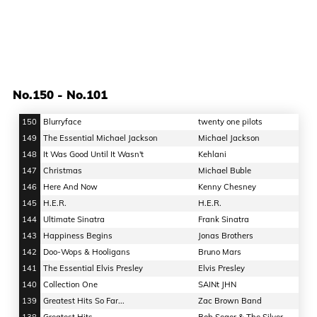
No.150 - No.101
150
Blurryface
twenty one pilots
149
The Essential Michael Jackson
Michael Jackson
148
It Was Good Until It Wasn't
Kehlani
147
Christmas
Michael Buble
146
Here And Now
Kenny Chesney
145
H.E.R.
H.E.R.
144
Ultimate Sinatra
Frank Sinatra
143
Happiness Begins
Jonas Brothers
142
Doo-Wops & Hooligans
Bruno Mars
141
The Essential Elvis Presley
Elvis Presley
140
Collection One
SAINt JHN
139
Greatest Hits So Far...
Zac Brown Band