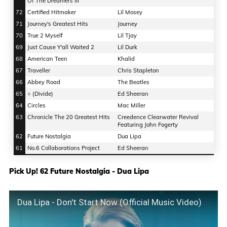
Of The Dreamers III
72
Certified Hitmaker
Lil Mosey
71
Journey's Greatest Hits
Journey
70
True 2 Myself
Lil Tjay
69
Just Cause Y'all Waited 2
Lil Durk
68
American Teen
Khalid
67
Traveller
Chris Stapleton
66
Abbey Road
The Beatles
65
÷ (Divide)
Ed Sheeran
64
Circles
Mac Miller
63
Chronicle The 20 Greatest Hits
Creedence Clearwater Revival
Featuring John Fogerty
62
Future Nostalgia
Dua Lipa
61
No.6 Collaborations Project
Ed Sheeran
Pick Up! 62 Future Nostalgia - Dua Lipa
Dua Lipa - Don't Start Now (Official Music Video)