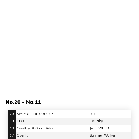
No.20 - No.11
20
MAP OF THE SOUL : 7
BTS
19
KIRK
DaBaby
18
Goodbye & Good Riddance
Juice WRLD
17
Over It
Summer Walker