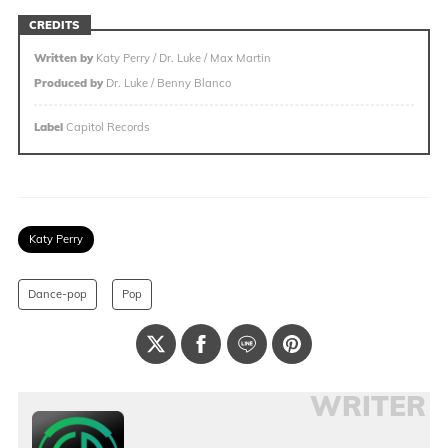
CREDITS
Written by
Katy Perry / Dr. Luke / Max Martin
Produced by
Dr. Luke / Benny Blanco
Label
Capitol Records
Katy Perry
Dance-pop
Pop
WRITER