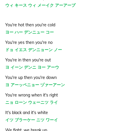
ウィ キース ウィ メーイク アーアープ
You're hot then you're cold
ヨー ハー デンニュー コー
You're yes then you're no
ドョ イエス デンニョーン ノー
You're in then you're out
ヨ イーン デンニ ヨー アーウ
You're up then you're down
ヨ アーッペニョー ヅァーアーン
You're wrong when it's right
ニョ ローン ウェーニツ ライ
It's black and it's white
イツ ブラーケー ニツ ワーイ
We fight, we break up