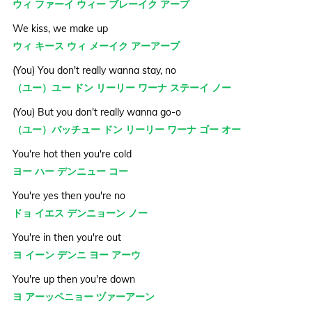
ウィ ファーイ ウィー ブレーイク アープ
We kiss, we make up
ウィ キース ウィ メーイク アーアープ
(You) You don't really wanna stay, no
（ユー）ユー ドン リーリー ワーナ ステーイ ノー
(You) But you don't really wanna go-o
（ユー）バッチュー ドン リーリー ワーナ ゴー オー
You're hot then you're cold
ヨー ハー デンニュー コー
You're yes then you're no
ドョ イエス デンニョーン ノー
You're in then you're out
ヨ イーン デンニ ヨー アーウ
You're up then you're down
ヨ アーッペニョー ヅァーアーン