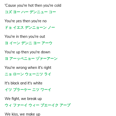
'Cause you're hot then you're cold
コズ ヨー ハー デンニュー コー
You're yes then you're no
ドョ イエス デンニョーン ノー
You're in then you're out
ヨ イーン デンニ ヨー アーウ
You're up then you're down
ヨ アーッペニョー ヅァーアーン
You're wrong when it's right
ニョ ローン ウェーニツ ライ
It's black and it's white
イツ ブラーケー ニツ ワーイ
We fight, we break up
ウィ ファーイ ウィー ブエーイク アープ
We kiss, we make up