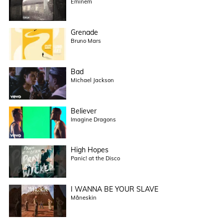
Eminem
Grenade
Bruno Mars
Bad
Michael Jackson
Believer
Imagine Dragons
High Hopes
Panic! at the Disco
I WANNA BE YOUR SLAVE
Måneskin