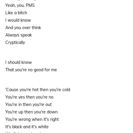
Yeah, you, PMS
Like a bitch
I would know
And you over think
Always speak
Cryptically
I should know
That you're no good for me
'Cause you're hot then you're cold
You're yes then you're no
You're in then you're out
You're up then you're down
You're wrong when it's right
It's black and it's white