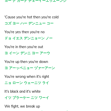
ヨー ナ ガーナ チェーイーエッエーンジ
'Cause you're hot then you're cold
コズ ヨー ハー デンニュー コー
You're yes then you're no
ドョ イエス デンニョーン ノー
You're in then you're out
ヨ イーン デンニ ヨー アーウ
You're up then you're down
ヨ アーッペニョー ヅァーアーン
You're wrong when it's right
ニョ ローン ウェーニツ ライ
It's black and it's white
イツ ブラーケー ニツ ワーイ
We fight, we break up