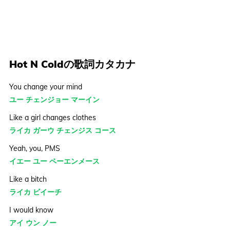
Hot N Coldの歌詞カタカナ
You change your mind
ユー チェンジョー マーイン
Like a girl changes clothes
ライカ ガーウ チェンジス コース
Yeah, you, PMS
イエー ユー ペーエンメース
Like a bitch
ライカ ビイーチ
I would know
アイ ウン ノー