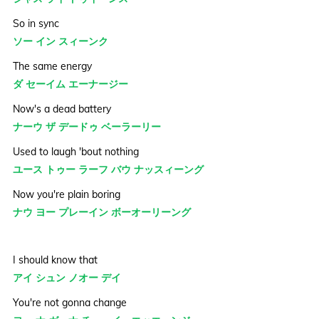
So in sync
ソー イン スィーンク
The same energy
ダ セーイム エーナージー
Now's a dead battery
ナーウ ザ デードゥ ベーラーリー
Used to laugh 'bout nothing
ユース トゥー ラーフ バウ ナッスィーング
Now you're plain boring
ナウ ヨー プレーイン ボーオーリーング
I should know that
アイ シュン ノオー デイ
You're not gonna change