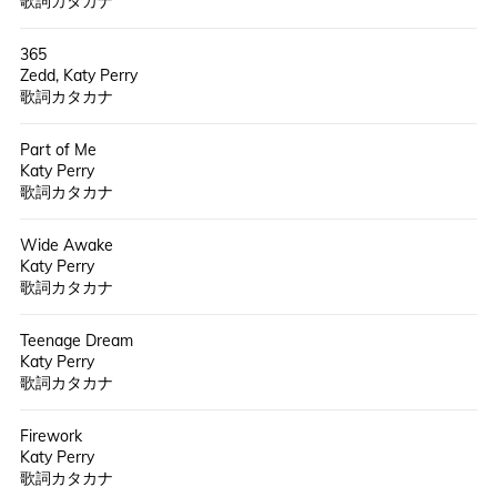
歌詞カタカナ
365
Zedd, Katy Perry
歌詞カタカナ
Part of Me
Katy Perry
歌詞カタカナ
Wide Awake
Katy Perry
歌詞カタカナ
Teenage Dream
Katy Perry
歌詞カタカナ
Firework
Katy Perry
歌詞カタカナ