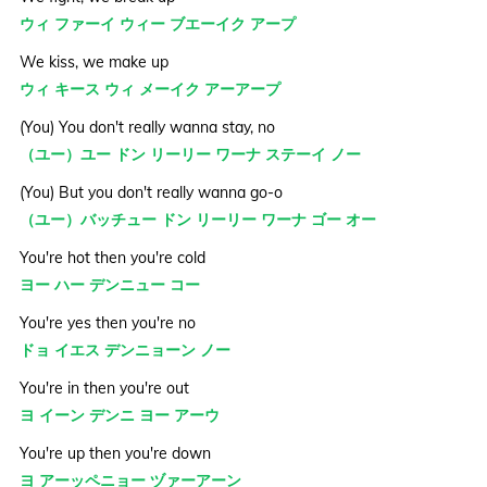
ウィ ファーイ ウィー ブエーイク アープ
We kiss, we make up
ウィ キース ウィ メーイク アーアープ
(You) You don't really wanna stay, no
（ユー）ユー ドン リーリー ワーナ ステーイ ノー
(You) But you don't really wanna go-o
（ユー）バッチュー ドン リーリー ワーナ ゴー オー
You're hot then you're cold
ヨー ハー デンニュー コー
You're yes then you're no
ドョ イエス デンニョーン ノー
You're in then you're out
ヨ イーン デンニ ヨー アーウ
You're up then you're down
ヨ アーッペニョー ヅァーアーン