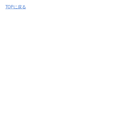
TOPに戻る