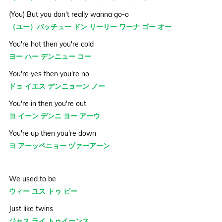
(You) But you don't really wanna go-o
（ユー）バッチュー ドン リーリー ワーナ ゴー オー
You're hot then you're cold
ヨー ハー デンニュー コー
You're yes then you're no
ドョ イエス デンニョーン ノー
You're in then you're out
ヨ イーン デンニ ヨー アーウ
You're up then you're down
ヨ アーッペニョー ヅァーアーン
We used to be
ウィー ユス トゥ ビー
Just like twins
ジャス ライ トゥイーンス