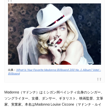
出典：
What Is Your Favorite Madonna Billboard 200 No. 1 Album? Vote! -
Billboard
Madonna（マドンナ）はミシガン州ベイシティ出身のシンガー、
ソングライター、女優、ダンサー、ギタリスト、映画監督、文筆
家、実業家。本名はMadonna Louise Ciccone（マドンナ・ルイ