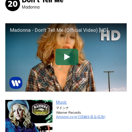
Madonna
Madonna - Don't Tell Me (Official Video) [HD]
Music
マドンナ
Warner Records
Amazon.co.jpで詳細を見る(広告)