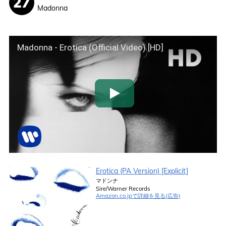
Madonna
Madonna - Erotica (Official Video) [HD]
Erotica (PA Version) [Explicit]
マドンナ
Sire/Warner Records
Amazon.co.jpで詳細を見る(広告)