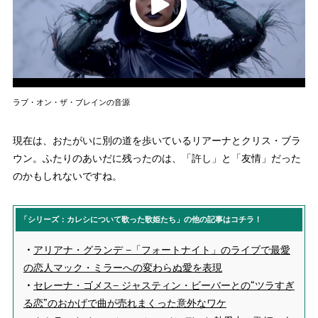
ラブ・オン・ザ・ブレインの音源
現在は、おたがいに別の道を歩いているリアーナとクリス・ブラ
ウン。ふたりのあいだに残ったのは、「許し」と「友情」だった
のかもしれないですね。
「シリーズ：カレシについて歌った歌姫たち」の他の記事はコチラ！
・
アリアナ・グランデ −「フォートナイト」のライブで最愛
の恋人マック・ミラーへの変わらぬ愛を表現
・
セレーナ・ゴメス− ジャスティン・ビーバーとの“ツラすぎ
る恋”のおかげで曲が売れまくった意外なワケ