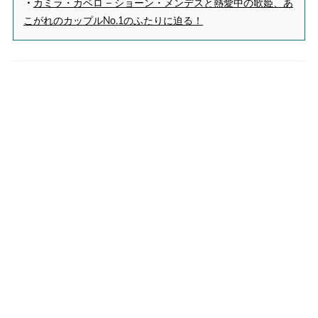
・
カミラ・カベロ − ショーン・メンデスと熱愛中の歌姫、あ
こがれのカップルNo.1のふたりに迫る！