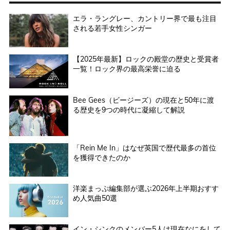
エラ・ラングレー、カントリー界で最も注目
される若手女性シンガー
【2025年最新】ロックの殿堂の歴史と受賞者
一覧！ロック界の最高栄誉に迫る
Bee Gees（ビージーズ）の現在と50年に渡
る歴史を9つの時代に凝縮して解説
「Rein Me In」はなぜ英国で歴代最多の首位
を獲得できたのか
洋楽まっぷ編集部が選ぶ2026年上半期おすす
め人気曲50選
イン・シンクのメンバー5人は現在なにをして