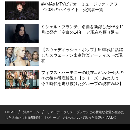
#VMAs MTVビデオ・ミュージック・アワー
ド2025のハイライト・受賞者一覧
ミシェル・ブランチ、名曲を新録したEPを11
月に発売「空白の14年」と現在を振り返る
【スウェディッシュ・ポップ】90年代に活躍
したスウェーデン出身洋楽アーティストの現
在
フィフス・ハーモニーの現在…メンバー5人の
その後を徹底解説！【シリーズ：あの人は
今？時代を走り抜けたグループの現在Vol.2】
/
/
HOME
洋楽コラム
リアーナ − クリス・ブラウンとの壮絶な恋愛が生みだ
した名曲たちを徹底解説！【シリーズ：カレシについて歌った歌姫たちVol.4】