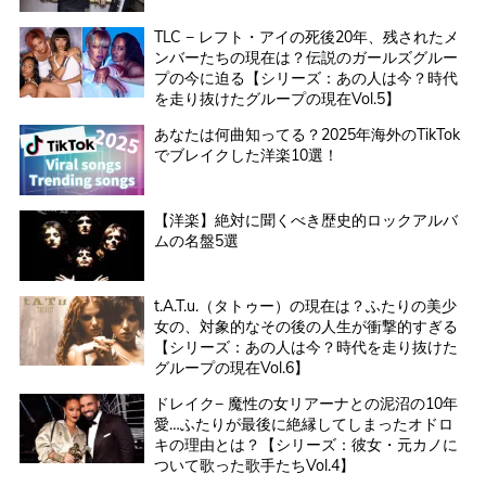
TLC − レフト・アイの死後20年、残されたメ
ンバーたちの現在は？伝説のガールズグルー
プの今に迫る【シリーズ：あの人は今？時代
を走り抜けたグループの現在Vol.5】
あなたは何曲知ってる？2025年海外のTikTok
でブレイクした洋楽10選！
【洋楽】絶対に聞くべき歴史的ロックアルバ
ムの名盤5選
t.A.T.u.（タトゥー）の現在は？ふたりの美少
女の、対象的なその後の人生が衝撃的すぎる
【シリーズ：あの人は今？時代を走り抜けた
グループの現在Vol.6】
ドレイク− 魔性の女リアーナとの泥沼の10年
愛…ふたりが最後に絶縁してしまったオドロ
キの理由とは？【シリーズ：彼女・元カノに
ついて歌った歌手たちVol.4】