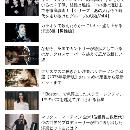
いるの？子供、結婚と離婚、その後の活動ま
でを徹底調査！【シリーズ：あの人は今？時
代を走り抜けたグループの現在Vol.4】
カラオケで歌えたらかっこいい・盛り上がる
洋楽8選【男性編】
なぜ今、英国でカントリーが急拡大している
のか。クロスオーバーを越えて広がる新しい
波
クリスマスに聴きたい洋楽ホリデーソング60
選【2025年最新版】おすすめの定番から最新
ヒットまで
「Boston」で急浮上したステラ・レフティ、
1曲のバズを越えて注目される新星
マックス・マーティン 全米1位獲得曲数歴代1
位の世界的プロデューサーが世に送り出した
洋楽ヒット曲とは？