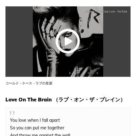
Rihanna - Cold Case Love - YouTube
コールド・ケース・ラブの音源
Love On The Brain （ラブ・オン・ザ・ブレイン）
You love when I fall apart
So you can put me together
And throw me against the wall