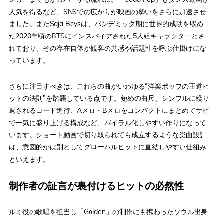
人気を得るなど、SNSでの広がりが映画の勢いをさらに加速させ
ました。またSaja Boysは、パンデミック期に世界的成功を収め
た2020年頃のBTSにインスパイアされた5人組キャラクターとさ
れており、その存在自体が観客の共感や話題性を呼ぶ仕掛けにな
っています。
さらに注目すべきは、これらの曲がいわゆる“洋楽ポップの王道ヒ
ットの法則”を踏襲している点です。短めの曲尺、シンプルに繰り
返されるコード進行、Aメロ・Bメロをコンパクトにまとめてサビ
で一気に盛り上げる構成など、バイラル化しやすい作りになって
います。ショート動画で切り取られても成立するような楽曲設計
は、意図的かは別としてグローバルヒットに直結しやすい仕組み
といえます。
制作者の証言が裏付けるヒットの必然性
ルミ役の歌唱を担当し「Golden」の制作にも携わったソウル出身