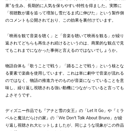
果”を生み、長期的に人気を保ちやすい特性を得ました。実際に
「視聴数が週を追って増加し雪だるま式に伸びた」という製作側
のコメントも公開されており、この効果を裏付けています。
「映画を観て音楽を聴く」と「音楽を聴いて映画を観る」が繰り
返されてどちらも再生され続けるというのは、商業的な観点で見
てもこれまでになかった事例と言えるのではないでしょうか。
物語自体も「歌うことで戦う」「踊ることで戦う」という核とな
る要素で楽曲を使用しています。これは単に劇中で音楽が流れる
のではなく、物語の推進力そのものが音楽になっていることを意
味し、繰り返し視聴される強い動機につながっていると言っても
よさそうです。
ディズニー作品でも『アナと雪の女王』の「Let It Go」や『ミラ
ベルと魔法だらけの家』の「We Don't Talk About Bruno」が繰
り返し視聴され大ヒットしましたが、同じような現象がこの作品