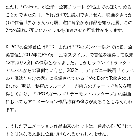
ただし「Golden」が全米・全英チャートで1位までのぼりつめる
ことができたのは、それだけでは説明できません。映画をきっか
けに作品世界から入った層、逆に音楽から作品を知った層、この
2つの流れが互いにバイラルを加速させた可能性があります。
K-POPの全米首位はBTS、またはBTSのメンバー以外では初。全
英首位は2012年にPSYが「江南スタイル」で首位を獲得して以来
13年ぶり2度目の快挙となりました。しかしサウンドトラック・
アルバムからの事例でいうと、2022年、ディズニー映画『ミラベ
ルと魔法だらけの家』に収録されている「We Don't Talk About
Bruno（邦題：秘密のブルーノ）」が両方のチャートで首位を獲
得しており、『KPOPガールズ！デーモン・ハンターズ』の楽曲
においてもアニメーション作品特有の強さがあることも考えられ
ます。
こうしたアニメーション作品由来のヒットは、通常のK-POPヒッ
トとは異なる文脈に位置づけられるかもしれません。