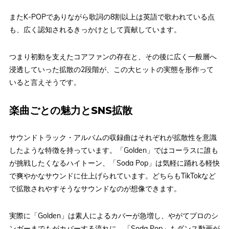
またK-POPでありながら歌詞の8割以上は英語で歌われている点
も、広く認知されるきっかけとして貢献しています。
つまり初動を支えたコアファンの存在と、その後に広く一般層へ
浸透していった拡散の2段階が、この大ヒットの実態を形作って
いると言えそうです。
楽曲ごとの魅力とSNS拡散
サウンドトラック・アルバムの収録曲はそれぞれが拡散性を意識
したような特徴を持っています。「Golden」ではコーラスに誰も
が挑戦したくなるハイトーン、「Soda Pop」は気軽に踊れる軽快
で爽やかなサウンドに仕上げられています。どちらもTikTokなど
で拡散されやすそうなサウンドなのが想像できます。
実際に「Golden」は素人によるカバーが急増し、やがてプロのシ
ンガーまでもがカバーする流れに。「Soda Pop」もダンス動画が