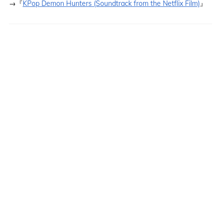
→『
KPop Demon Hunters (Soundtrack from the Netflix Film)
』