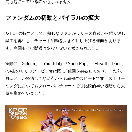
でも起こっているのかもしれません。
ファンダムの初動とバイラルの拡大
K-POPの特性として、熱心なファンがリリース直後から繰り返し
楽曲を再生し、チャート初動を大きく押し上げる傾向がありま
す。今回もその影響は少なくないと考えられます。
実際に「Golden」「Your Idol」「Soda Pop」「How It's Done」
の4曲のリリック・ビデオは既に1億回を突破しており、まだ2ヶ
月ほどしか経過してない点からも異例のスピードです。ストリー
ミングにおいてもグローバルチャートでは比較的早い段階から人
気を集めていました。
Huntr/x: Ejae, Audrey Nuna and Rei Ami - Golden - YouTube