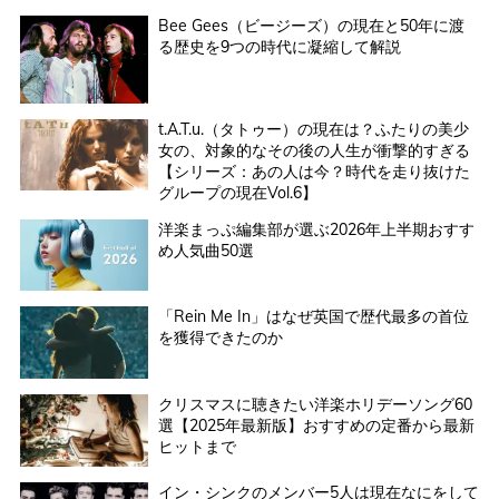
Bee Gees（ビージーズ）の現在と50年に渡
る歴史を9つの時代に凝縮して解説
t.A.T.u.（タトゥー）の現在は？ふたりの美少
女の、対象的なその後の人生が衝撃的すぎる
【シリーズ：あの人は今？時代を走り抜けた
グループの現在Vol.6】
洋楽まっぷ編集部が選ぶ2026年上半期おすす
め人気曲50選
「Rein Me In」はなぜ英国で歴代最多の首位
を獲得できたのか
クリスマスに聴きたい洋楽ホリデーソング60
選【2025年最新版】おすすめの定番から最新
ヒットまで
イン・シンクのメンバー5人は現在なにをして