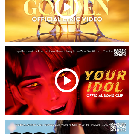
Saja Boys: Andrew Choi, Neckwav, Danny Chung, Kevin Woo, SamUIL Lee - Your Idol - YouTube
Saja Boys: Andrew Choi, Neckwav, Danny Chung, Kevin Woo, SamUIL Lee - Soda Pop - YouTube