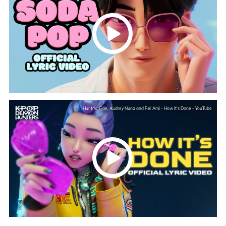
Huntr/x: Ejae, Audrey Nuna and Rei Ami - How It's Done - YouTube