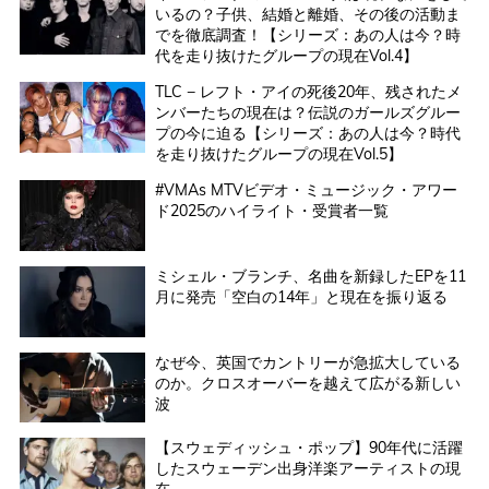
いるの？子供、結婚と離婚、その後の活動ま
でを徹底調査！【シリーズ：あの人は今？時
代を走り抜けたグループの現在Vol.4】
TLC − レフト・アイの死後20年、残されたメ
ンバーたちの現在は？伝説のガールズグルー
プの今に迫る【シリーズ：あの人は今？時代
を走り抜けたグループの現在Vol.5】
#VMAs MTVビデオ・ミュージック・アワー
ド2025のハイライト・受賞者一覧
ミシェル・ブランチ、名曲を新録したEPを11
月に発売「空白の14年」と現在を振り返る
なぜ今、英国でカントリーが急拡大している
のか。クロスオーバーを越えて広がる新しい
波
【スウェディッシュ・ポップ】90年代に活躍
したスウェーデン出身洋楽アーティストの現