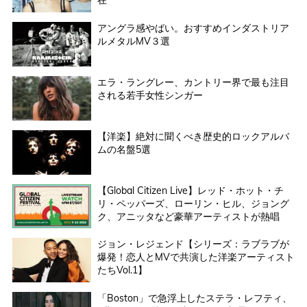
在
アングラ感やばい。おすすめインダストリア
ルメタルMV３選
エラ・ラングレー、カントリー界で最も注目
される若手女性シンガー
【洋楽】絶対に聞くべき歴史的ロックアルバ
ムの名盤5選
【Global Citizen Live】レッド・ホット・チ
リ・ペッパーズ、ローリン・ヒル、ジョング
ク、アニッタなど豪華アーティストが熱唱
ジョン・レジェンド【シリーズ：ラブラブが
爆発！恋人とMVで共演した洋楽アーティスト
たちVol.1】
「Boston」で急浮上したステラ・レフティ、