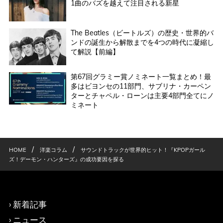
1曲のバズを越えて注目される新星
The Beatles（ビートルズ）の歴史・世界的バ
ンドの誕生から解散までを4つの時代に凝縮し
て解説【前編】
第67回グラミー賞ノミネート一覧まとめ！最
多はビヨンセの11部門、サブリナ・カーペン
ターとチャペル・ローンは主要4部門全てにノ
ミネート
/
/
HOME
洋楽コラム
サウンドトラックが世界的ヒット！『KPOPガール
ズ！デーモン・ハンターズ』の成功要因を探る
新着記事
ニュース