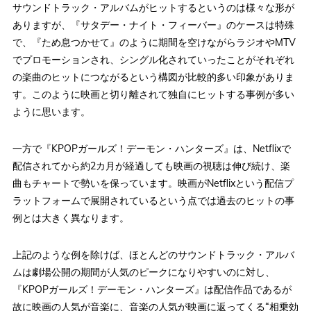
サウンドトラック・アルバムがヒットするというのは様々な形が
ありますが、『サタデー・ナイト・フィーバー』のケースは特殊
で、『ため息つかせて』のように期間を空けながらラジオやMTV
でプロモーションされ、シングル化されていったことがそれぞれ
の楽曲のヒットにつながるという構図が比較的多い印象がありま
す。このように映画と切り離されて独自にヒットする事例が多い
ように思います。
一方で『KPOPガールズ！デーモン・ハンターズ』は、Netflixで
配信されてから約2カ月が経過しても映画の視聴は伸び続け、楽
曲もチャートで勢いを保っています。映画がNetflixという配信プ
ラットフォームで展開されているという点では過去のヒットの事
例とは大きく異なります。
上記のような例を除けば、ほとんどのサウンドトラック・アルバ
ムは劇場公開の期間が人気のピークになりやすいのに対し、
『KPOPガールズ！デーモン・ハンターズ』は配信作品であるが
故に映画の人気が音楽に、音楽の人気が映画に返ってくる“相乗効