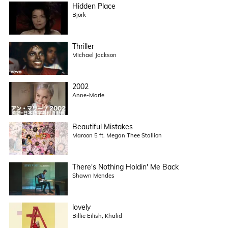
Hidden Place
Björk
Thriller
Michael Jackson
2002
Anne-Marie
Beautiful Mistakes
Maroon 5 ft. Megan Thee Stallion
There's Nothing Holdin' Me Back
Shawn Mendes
lovely
Billie Eilish, Khalid