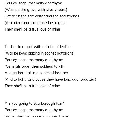
Parsley, sage, rosemary and thyme
(Washes the grave with silvery tears)
Between the salt water and the sea strands
(A soldier cleans and polishes a gun)
Then she'll be a true love of mine
Tell her to reap it with a sickle of leather
(War bellows blazing in scarlet battalions)
Parsley, sage, rosemary and thyme
(Generals order their soldiers to kill)
And gather it all in a bunch of heather
(And to fight for a cause they have long ago forgotten)
Then she'll be a true love of mine
Are you going to Scarborough Fair?
Parsley, sage, rosemary and thyme
Remember me to one who lives there