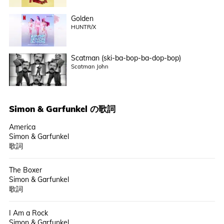
Golden
HUNTR/X
Scatman (ski-ba-bop-ba-dop-bop)
Scatman John
Simon & Garfunkel
の歌詞
America
Simon & Garfunkel
歌詞
The Boxer
Simon & Garfunkel
歌詞
I Am a Rock
Simon & Garfunkel