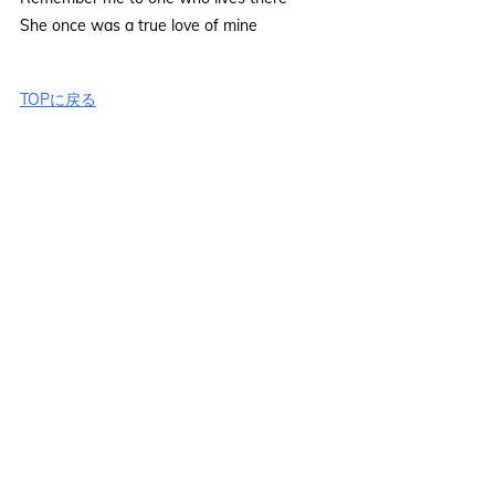
She once was a true love of mine
TOPに戻る