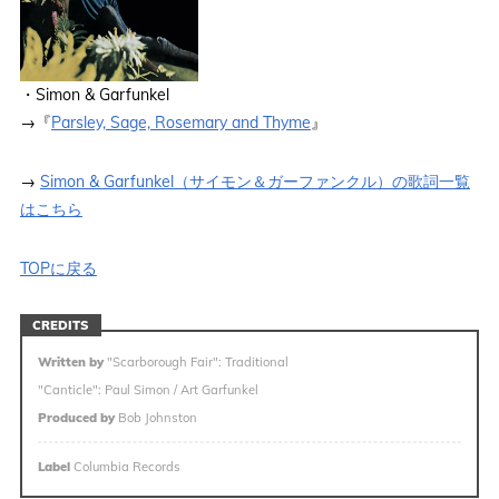
・Simon & Garfunkel
→『
Parsley, Sage, Rosemary and Thyme
』
→
Simon & Garfunkel（サイモン＆ガーファンクル）の歌詞一覧
はこちら
TOPに戻る
CREDITS
Written by
"Scarborough Fair": Traditional
"Canticle": Paul Simon / Art Garfunkel
Produced by
Bob Johnston
Label
Columbia Records