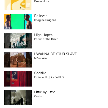
Bruno Mars
Believer
Imagine Dragons
High Hopes
Panic! at the Disco
I WANNA BE YOUR SLAVE
Måneskin
Godzilla
Eminem ft. Juice WRLD
Little by Little
Oasis