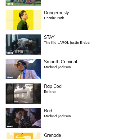
Dangerously
Charlie Puth
STAY
The Kid LAROI, Justin Bieber
Smooth Criminal
Michael Jackson
Rap God
Eminem
Bad
Michael Jackson
Grenade