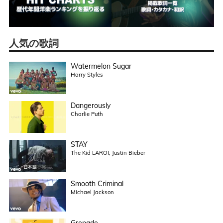
人気の歌詞
Watermelon Sugar
Harry Styles
Dangerously
Charlie Puth
STAY
The Kid LAROI, Justin Bieber
Smooth Criminal
Michael Jackson