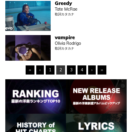
Greedy
Tate McRae
歌詞カタカナ
vampire
Olivia Rodrigo
歌詞カタカナ
‹‹
‹
1
2
3
4
›
››