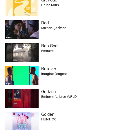
Grenade
Bruno Mars
Bad
Michael Jackson
Rap God
Eminem
Believer
Imagine Dragons
Godzilla
Eminem ft. Juice WRLD
Golden
HUNTR/X