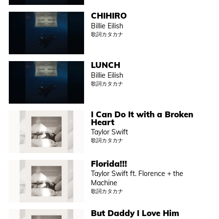
CHIHIRO
Billie Eilish
歌詞カタカナ
LUNCH
Billie Eilish
歌詞カタカナ
I Can Do It with a Broken
Heart
Taylor Swift
歌詞カタカナ
Florida!!!
Taylor Swift ft. Florence + the
Machine
歌詞カタカナ
But Daddy I Love Him