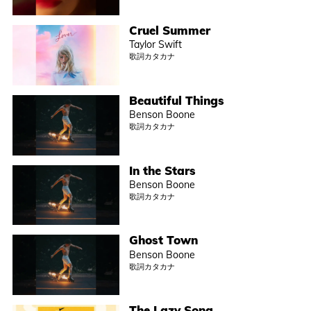
Cruel Summer
Taylor Swift
歌詞カタカナ
Beautiful Things
Benson Boone
歌詞カタカナ
In the Stars
Benson Boone
歌詞カタカナ
Ghost Town
Benson Boone
歌詞カタカナ
The Lazy Song