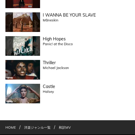
I WANNA BE YOUR SLAVE
Måneskin
High Hopes
Panic! at the Disco
Thriller
Michael Jackson
Castle
Halsey
/
/
HOME
洋楽ジャンル一覧
和訳MV