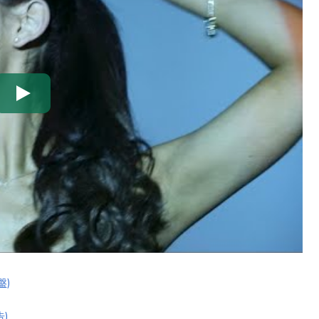
盤)
告)