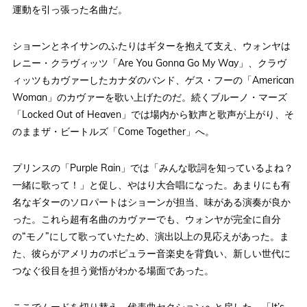
運動を引っ張った名曲だ。
ショーンとネイサンのふたりはギターを抱えて支え、ウォンヤは
レニー・クラヴィッツ「Are You Gonna Go My Way」、クラヴ
ィッツもカヴァーしたカナダのバンド、ゲス・フーの「American
Woman」のカヴァーを歌い上げたのだ。続くブルーノ・マーズ
「Locked Out of Heaven」では場内から歓声と歌声が上がり、そ
のままザ・ビートルズ「Come Together」へ。
プリンスの「Purple Rain」では「みんな歌詞を知っているよね？
一緒に歌って！」と促し、やはり大合唱になった。あまりにも有
名なギターのソロパートはショーンが担当、味がある演奏が良か
った。これら超有名曲のカヴァーでも、ウォンヤが完全に自分
の“モノ”にして歌っていたため、演出以上の見応えがあった。ま
た、彼らがアメリカのポピュラー音楽史を背負い、新しい世代に
つなぐ役目を担う覚悟がわかる場面であった。