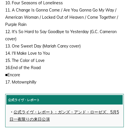
10. Four Seasons of Loneliness
11. A Change Is Gonna Come / Are You Gonna Go My Way /
American Woman / Locked Out of Heaven / Come Together /
Purple Rain
12. It's So Hard to Say Goodbye to Yesterday (G.C. Cameron
cover)
13. One Sweet Day (Mariah Carey cover)
14. I'll Make Love to You
15. The Color of Love
16.End of the Road
■Encore
17. Motownphilly
公式ライヴ・レポート
・
公式ライヴ・レポート：ガンズ・アンド・ローゼズ、5月5
日一夜限りの来日公演