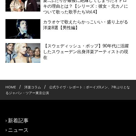
愛…ふたりが最後に絶縁してしまったオドロ
キの理由とは？【シリーズ：彼女・元カノに
ついて歌った歌手たちVol.4】
カラオケで歌えたらかっこいい・盛り上がる
洋楽8選【男性編】
【スウェディッシュ・ポップ】90年代に活躍
したスウェーデン出身洋楽アーティストの現
在
/
/
HOME
洋楽コラム
公式ライヴ・レポート：ボーイズIIメン、7年ぶりとな
るジャパン・ツアー東京公演
新着記事
ニュース