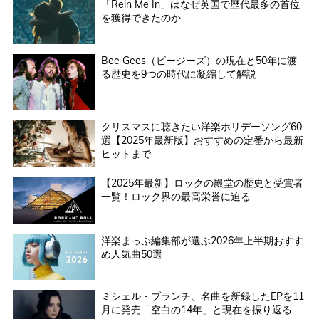
「Rein Me In」はなぜ英国で歴代最多の首位
を獲得できたのか
Bee Gees（ビージーズ）の現在と50年に渡
る歴史を9つの時代に凝縮して解説
クリスマスに聴きたい洋楽ホリデーソング60
選【2025年最新版】おすすめの定番から最新
ヒットまで
【2025年最新】ロックの殿堂の歴史と受賞者
一覧！ロック界の最高栄誉に迫る
洋楽まっぷ編集部が選ぶ2026年上半期おすす
め人気曲50選
ミシェル・ブランチ、名曲を新録したEPを11
月に発売「空白の14年」と現在を振り返る