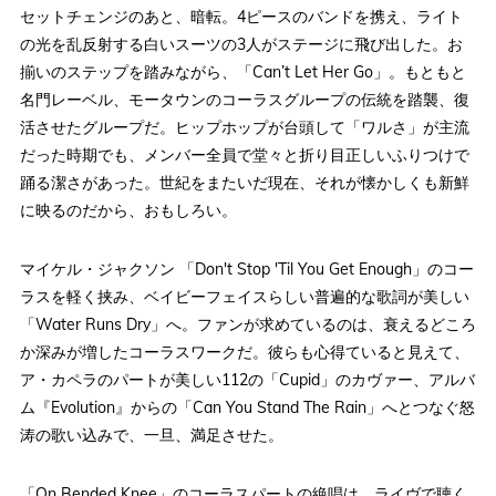
セットチェンジのあと、暗転。4ピースのバンドを携え、ライト
の光を乱反射する白いスーツの3人がステージに飛び出した。お
揃いのステップを踏みながら、「Can’t Let Her Go」。もともと
名門レーベル、モータウンのコーラスグループの伝統を踏襲、復
活させたグループだ。ヒップホップが台頭して「ワルさ」が主流
だった時期でも、メンバー全員で堂々と折り目正しいふりつけで
踊る潔さがあった。世紀をまたいだ現在、それが懐かしくも新鮮
に映るのだから、おもしろい。
マイケル・ジャクソン 「Don't Stop 'Til You Get Enough」のコー
ラスを軽く挟み、ベイビーフェイスらしい普遍的な歌詞が美しい
「Water Runs Dry」へ。ファンが求めているのは、衰えるどころ
か深みが増したコーラスワークだ。彼らも心得ていると見えて、
ア・カペラのパートが美しい112の「Cupid」のカヴァー、アルバ
ム『Evolution』からの「Can You Stand The Rain」へとつなぐ怒
涛の歌い込みで、一旦、満足させた。
「On Bended Knee」のコーラスパートの絶唱は、ライヴで聴く