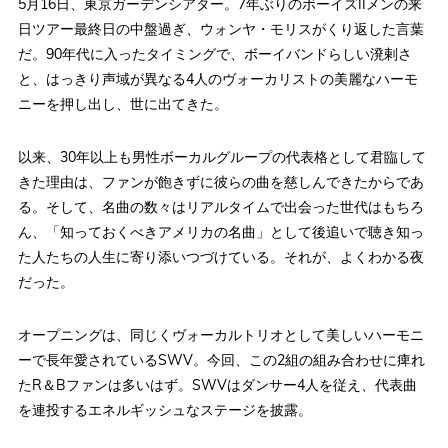
5月16日、東京ガーデンシアター。7年ぶりのボーイズIIメンの来
日ツアー最終日の中盤過ぎ、ウォンヤ・モリスがくり返した言葉
だ。90年代に入ったタイミングで、ボーイバンドらしい溌剌さ
と、はっきり声域が異なる4人のヴォーカリストの美麗なハーモ
ニーを押し出し、世に出てきた。
以来、30年以上も男性ボーカルグループの代表格として君臨して
きた理由は、ファンが飽きずに彼らの曲を慈しんできたからであ
る。そして、名曲の数々はリアルタイムで出会った世代はもちろ
ん、「知っておくべきアメリカの名曲」として後追いで聴き知っ
た人たちの人生に寄り添いつづけている。それが、よくわかる夜
だった。
オープニングは、同じくヴォーカルトリオとして美しいハーモニ
ーで長年愛されているSWV。今回、この2組の組み合わせに痺れ
たR＆Bファンは多いはず。SWVはダンサー4人を従え、代表曲
を連投するエネルギッシュなステージを披露。