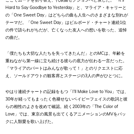
ここでムードを切り替え、代表曲セクションへと戻した。「It’s
Hard to Say Goodbye to Yesterday」と、マライア・キャリーと
の「One Sweet Day」はどちらの曲も人生へのさまざまな別れが
テーマだ。「One Sweet Day」はビルボード・チャート連続1位
の件で語られがちだが、亡くなった友人への想いを歌った、追悼
の曲だ。
「僕たちも大切な人たちを失ってきたんだ」とのMCは、年齢を
重ねながら第一線に立ち続ける彼らの底力が伝わる一言だった。
「マライアのパートはみんなが歌って！」とのリクエストに応
え、ソールドアウトの観客席とステージの3人の声がひとつに。
やはり連続チャートの記録をもつ「I’ll Make Love to You」では、
30年が経ってもまったく色褪せないベイビーフェイスの歌詞と彼
らの相性のよさを改めて確認。続く2003年の「The Color of
Love」では、東京の風景も出てくるアニメーションのMVをバッ
クに人類愛を歌い上げた。