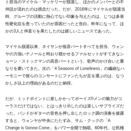
ト担当のマイケル・マッケリーが脱退し、ほかのメンバーとの不
仲説が流れたのは残念だった。だが、2016年にマイケルが脱退当
時、グループの活動に熱心でない印象を与えたのは、じつは多発
性硬化症を患っていたのが原因だったと告白。昨年になって、ほ
かの3人と仲直りを果たしたのは嬉しいニュースであった。
マイケル脱退以来、ネイサンが低音パートすべてを担当、ウォン
ヤの力強いテノールと時おり聴かせるファルセットがすてきなシ
ョーン・ストックマンの高音パートという、歌声のかけ合いと重
なりを磨いてきた。次の「4 Seasons of Loneliness」の繊細なハ
ーモニーで彼らのコンサートにファンたちが足を運ぶのは、なつ
かしさ以上の理由があるのだと納得。
だが、ミッドポイントに差しかかってボーイズIIメンの魅力がコ
ーラスだけではない、とはっきり示したのは楽しいサプライズだ
った。バンドがギターの音色を押し出したロック調の演奏を披露
すると、ウォンヤが中央にたたずみ、サム・クックの「A
Change is Gonna Come」をパワー全開で熱唱。60年代、公民権