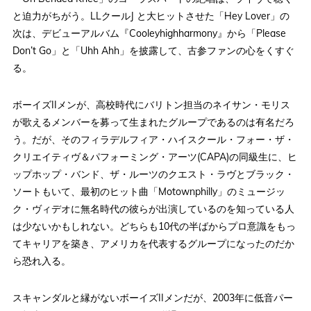
と迫力がちがう。LLクールJ と大ヒットさせた「Hey Lover」の
次は、デビューアルバム『Cooleyhighharmony』から「Please
Don’t Go」と「Uhh Ahh」を披露して、古参ファンの心をくすぐ
る。
ボーイズIIメンが、高校時代にバリトン担当のネイサン・モリス
が歌えるメンバーを募って生まれたグループであるのは有名だろ
う。だが、そのフィラデルフィア・ハイスクール・フォー・ザ・
クリエイティヴ＆パフォーミング・アーツ(CAPA)の同級生に、ヒ
ップホップ・バンド、ザ・ルーツのクエスト・ラヴとブラック・
ソートもいて、最初のヒット曲「Motownphilly」のミュージッ
ク・ヴィデオに無名時代の彼らが出演しているのを知っている人
は少ないかもしれない。どちらも10代の半ばからプロ意識をもっ
てキャリアを築き、アメリカを代表するグループになったのだか
ら恐れ入る。
スキャンダルと縁がないボーイズIIメンだが、2003年に低音パー