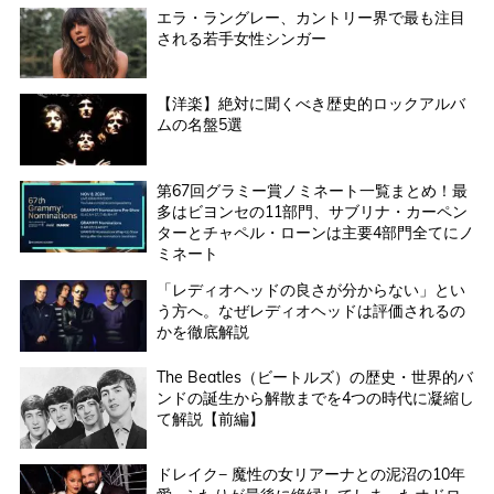
エラ・ラングレー、カントリー界で最も注目
される若手女性シンガー
【洋楽】絶対に聞くべき歴史的ロックアルバ
ムの名盤5選
第67回グラミー賞ノミネート一覧まとめ！最
多はビヨンセの11部門、サブリナ・カーペン
ターとチャペル・ローンは主要4部門全てにノ
ミネート
「レディオヘッドの良さが分からない」とい
う方へ。なぜレディオヘッドは評価されるの
かを徹底解説
The Beatles（ビートルズ）の歴史・世界的バ
ンドの誕生から解散までを4つの時代に凝縮し
て解説【前編】
ドレイク− 魔性の女リアーナとの泥沼の10年