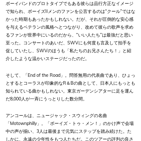
ボーイバンドのプロトタイプでもある彼らは品行方正なイメージ
で知られ、ボーイズIIメンのファンを公言するのは“クール”ではな
かった時期もあったかもしれない。だが、それが圧倒的な安心感
を与えるベテランの風格へとつながり、改めて彼らの歌声を求め
るファンが世界中にいるのだから、“いい人たち”は最強だと思い
至った。コンサートのあいだ、SWVにも何度も言及して拍手を
促していたし、SWVのほうも「私たちのお兄さんたち！」と紹
介したような温かいステージだったのだ。
そして、「End of the Road」。問答無用の代表曲であり、ひょっ
とするとコーラスが印象的なR＆Bの曲として、日本人にもっとも
知られている曲かもしれない。東京ガーデンシアターに足を運ん
だ8,000人が一斉にうっとりした数分間。
アンコールは、ニュージャック・スウィングの名曲
「Motownphilly」。「ボーイズ・トゥ・メン！」のかけ声で会場
中の声が揃い、3人は最後まで元気にステップを踏み続けた。た
しかに、永遠の少年性をもつ人たちだ。このツアーの評判の良さ