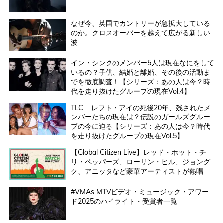
なぜ今、英国でカントリーが急拡大している
のか。クロスオーバーを越えて広がる新しい
波
イン・シンクのメンバー5人は現在なにをして
いるの？子供、結婚と離婚、その後の活動ま
でを徹底調査！【シリーズ：あの人は今？時
代を走り抜けたグループの現在Vol.4】
TLC − レフト・アイの死後20年、残されたメ
ンバーたちの現在は？伝説のガールズグルー
プの今に迫る【シリーズ：あの人は今？時代
を走り抜けたグループの現在Vol.5】
【Global Citizen Live】レッド・ホット・チ
リ・ペッパーズ、ローリン・ヒル、ジョング
ク、アニッタなど豪華アーティストが熱唱
#VMAs MTVビデオ・ミュージック・アワー
ド2025のハイライト・受賞者一覧