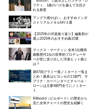
「Boston」で急浮上したステラ・レ
フティ、1曲のバズを越えて注目さ
れる新星
アングラ感やばい。おすすめインダ
ストリアルメタルMV３選
【2025年の洋楽振り返り】編集部が
選ぶ2025年のおすすめ曲20選
マックス・マーティン 全米1位獲得
曲数歴代1位の世界的プロデューサ
ーが世に送り出した洋楽ヒット曲と
は？
第67回グラミー賞ノミネート一覧ま
とめ！最多はビヨンセの11部門、サ
ブリナ・カーペンターとチャペル・
ローンは主要4部門全てにノミネー
ト
Billboard（ビルボード）の歴史から
見た全米チャートの歴史を紐解く