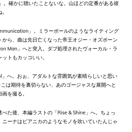
 One」。確かに聴いたことないな。山ほどの定番がある彼
ね。
unication」。ミラーボールのようなライティング
トから、曲は先日亡くなった帝王オジー・オズボーン
on Man」へと突入。ダブ処理されたヴォーカル・ラ
ャットもカッコいい。
ool」へ。おぉ、アダルトな雰囲気が素晴らしいと思い
そこは期待を裏切らない、あのゴージャスな展開へと
動画を撮る。
後、本編ラストの「Rise & Shine」へ。ちょっ
、ニーナはピアニカのようなモノを吹いていたんじゃ