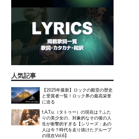
人気記事
【2025年最新】ロックの殿堂の歴史
と受賞者一覧！ロック界の最高栄誉
に迫る
t.A.T.u.（タトゥー）の現在は？ふた
りの美少女の、対象的なその後の人
生が衝撃的すぎる【シリーズ：あの
人は今？時代を走り抜けたグループ
の現在Vol.6】