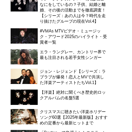
なにをしているの？子供、結婚と離
婚、その後の活動までを徹底調査！
【シリーズ：あの人は今？時代を走
り抜けたグループの現在Vol.4】
#VMAs MTVビデオ・ミュージッ
ク・アワード2025のハイライト・受
賞者一覧
エラ・ラングレー、カントリー界で
最も注目される若手女性シンガー
ジョン・レジェンド【シリーズ：ラ
ブラブが爆発！恋人とMVで共演し
た洋楽アーティストたちVol.1】
【洋楽】絶対に聞くべき歴史的ロッ
クアルバムの名盤5選
クリスマスに聴きたい洋楽ホリデー
ソング60選【2025年最新版】おすす
めの定番から最新ヒットまで