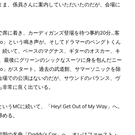
まま、係員さんに案内していただいたのだが、会場に
席に着き、カーディガンズ登場を待つ事約20分…客
uckoo」という鳴き声が。そしてドラマーのベングトくん
、続いて、ベースのマグナス、ギターのオスカー、キ
り、最後にグリーンのシックなスーツに身を包んだニー
uckoo」がスタート。過去の武道館、サマーソニックを除
会場での公演はないのだが、サウンドのバランス、ヴ
も非常に良く出ている。
に続いて、「Hey! Get Out of My Way」へ。
締める。
名曲「Daddy’s Car」へ。オレはファースト・