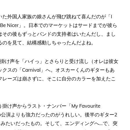
いた外国人家族の娘さんが飛び跳ねて喜んだのが「I
u Need To Be Nicer」。日本でのマーケットはサードまでが彼ら
はその後もずっとバンドの支持者はいたんだし、まし
るのを見て、結構感動しちゃったんだよね。
の掛け声を「ハイっ」とさらりと受け流し（オレは彼女
スの「Carnival」へ。オスカーくんのギターもあ
フレーズは崩さずに、そこに自分のカラーを加えたこ
声からラスト・ナンバー「My Favourite
の公演よりも強力だったのがうれしい。後半のギター2
ce）みたいだったもの。そして、エンディングへ…で、突