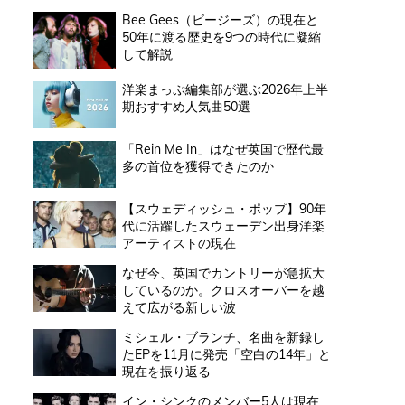
Bee Gees（ビージーズ）の現在と
50年に渡る歴史を9つの時代に凝縮
して解説
洋楽まっぷ編集部が選ぶ2026年上半
期おすすめ人気曲50選
「Rein Me In」はなぜ英国で歴代最
多の首位を獲得できたのか
【スウェディッシュ・ポップ】90年
代に活躍したスウェーデン出身洋楽
アーティストの現在
なぜ今、英国でカントリーが急拡大
しているのか。クロスオーバーを越
えて広がる新しい波
ミシェル・ブランチ、名曲を新録し
たEPを11月に発売「空白の14年」と
現在を振り返る
イン・シンクのメンバー5人は現在